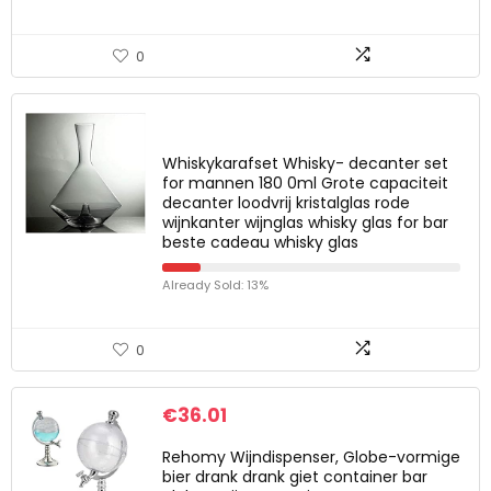
0
Whiskykarafset Whisky- decanter set
for mannen 180 0ml Grote capaciteit
decanter loodvrij kristalglas rode
wijnkanter wijnglas whisky glas for bar
beste cadeau whisky glas
Already Sold: 13%
0
€
36.01
Rehomy Wijndispenser, Globe-vormige
bier drank drank giet container bar