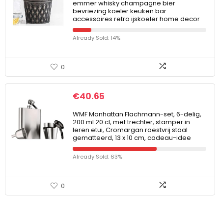
emmer whisky champagne bier
bevriezing koeler keuken bar
accessoires retro ijskoeler home decor
Already Sold: 14%
0
€
40.65
WMF Manhattan Flachmann-set, 6-delig,
200 ml 20 cl, met trechter, stamper in
leren etui, Cromargan roestvrij staal
gematteerd, 13 x 10 cm, cadeau-idee
Already Sold: 63%
0