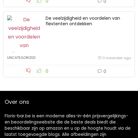
0
0
De veelzijdigheid en voordelen van
flextenten ontdekken
UNCATEGORIZED
11 maanden ago
0
0
Over ons
Floris-bar.be is een moderne alles-in-één prijsvergelijkings-
en beoordelingswebsite die de beste deals biedt die
beschikbaar zijn op amazon en u op de hoogte houdt via de
laatst toegevoegde blogs. Alle afbeeldingen zijn