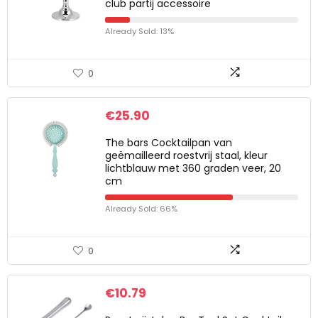
club partij accessoire
Already Sold: 13%
0
€
25.90
The bars Cocktailpan van
geëmailleerd roestvrij staal, kleur
lichtblauw met 360 graden veer, 20
cm
Already Sold: 66%
0
€
10.79