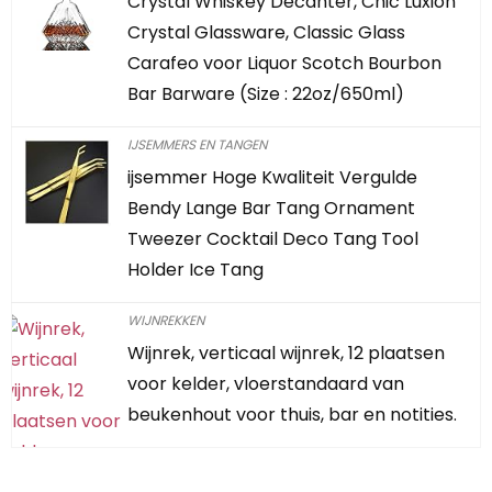
Crystal Whiskey Decanter, Chic Luxion
Crystal Glassware, Classic Glass
Carafeo voor Liquor Scotch Bourbon
Bar Barware (Size : 22oz/650ml)
IJSEMMERS EN TANGEN
ijsemmer Hoge Kwaliteit Vergulde
Bendy Lange Bar Tang Ornament
Tweezer Cocktail Deco Tang Tool
Holder Ice Tang
WIJNREKKEN
Wijnrek, verticaal wijnrek, 12 plaatsen
voor kelder, vloerstandaard van
beukenhout voor thuis, bar en notities.