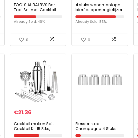
FOOLS ALIBAI RVS Bar
4 stuks wandmontage
Tool Set met Cocktail
bierflesopener gietijzer
Muddler, Menglepel,
retro stijl gadget met
Jigger – Goud
schroeven voor bar,
Already Sold: 46%
Already Sold: 83%
keukens & vintage
rustieke bar
0
0
€
21.36
Cocktail maken Set,
Flessenstop
Cocktail Kit 15 Stks,
Champagne 4 Stuks
Wityoo roestvrij staal
Wijnkurk Bar Tool Voor