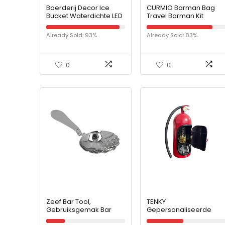
Boerderij Decor Ice
CURMIO Barman Bag
Bucket Waterdichte LED
Travel Barman Kit
Ice Buck Bar
Rugzak met
Champagne Party
gewatteerde
Already Sold: 93%
Already Sold: 83%
Disco Wijn Bucket 6
compartimenten,
Kleur Transparante
draagbare draagtas
Kleur Wijn Barrel Light 5
voor Bar Tools Set,
voor feesten (Colore :
perfect voor thuis
0
0
Blu)
Indoor Outdoor Patio
Party, (octrooi
aangevraagd), tas
ALLEEN, zwart
Zeef Bar Tool,
TENKY
Gebruiksgemak Bar
Gepersonaliseerde
Cocktail Zeef Efficiënte
blikjesbar set, mini-kast