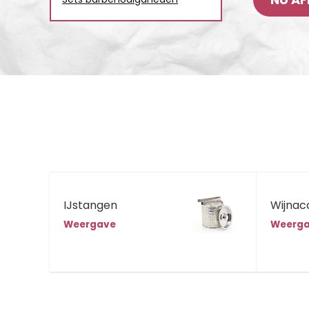
IJstangen
Wijnac
Weergave
Weerg