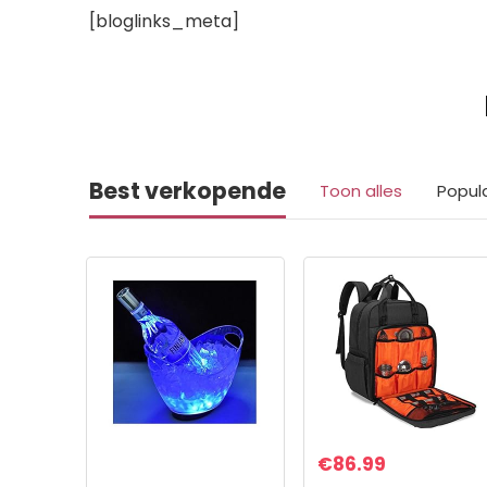
[bloglinks_meta]
Best verkopende
Toon alles
Popul
€
86.99