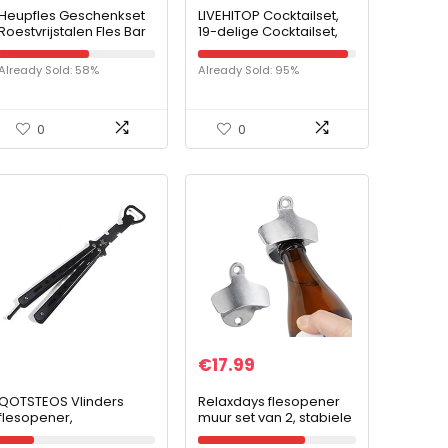
Heupfles Geschenkset
LIVEHITOP Cocktailset,
Roestvrijstalen Fles Bar
19-delige Cocktailset,
Lepel Vork 9oz, Outdoor
Roestvrijstalen Barman-
Draagbare Water
Set met 750 ml Boston-
Already Sold: 58%
Already Sold: 95%
Liquor Reiscontainer
cocktailshaker voor
Feest, Bar, Thuis
0
0
€
17.99
QOTSTEOS Vlinders
Relaxdays flesopener
flesopener,
muur set van 2, stabiele
vlinderkurkentrekker,
bieropener om te