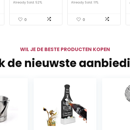
Bar Tool-24 oz
Bar Party
Already Sold: 52%
Already Sold: 11%
a
0
0
WIL JE DE BESTE PRODUCTEN KOPEN
jk de nieuwste aanbied