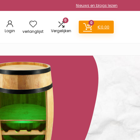
Nieuws en blogs lezen
0
0
€
0.00
Login
Vergelijken
verlanglijst