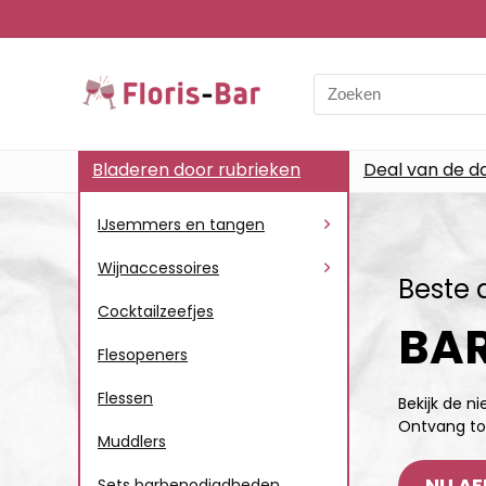
Bladeren door rubrieken
Deal van de d
IJsemmers en tangen
Wijnaccessoires
Beste 
Cocktailzeefjes
BAR
Flesopeners
Flessen
Bekijk de n
Ontvang to
Muddlers
NU AF
Sets barbenodigdheden