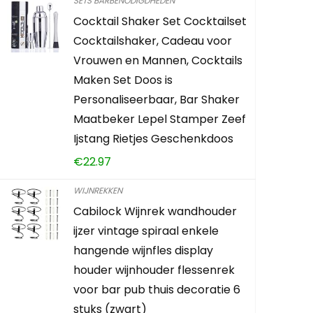
SETS BARBENODIGDHEDEN
Cocktail Shaker Set Cocktailset
Zeef Bar
Cocktailshaker, Cadeau voor
Filterin
Vrouwen en Mannen, Cocktails
Praktis
Maken Set Doos is
Restaur
Personaliseerbaar, Bar Shaker
goud)
Maatbeker Lepel Stamper Zeef
Ijstang Rietjes Geschenkdoos
Already S
€
22.97
WIJNREKKEN
Schiet op
Cabilock Wijnrek wandhouder
ijzer vintage spiraal enkele
0
1
hangende wijnfles display
houder wijnhouder flessenrek
MEER 
voor bar pub thuis decoratie 6
stuks (zwart)