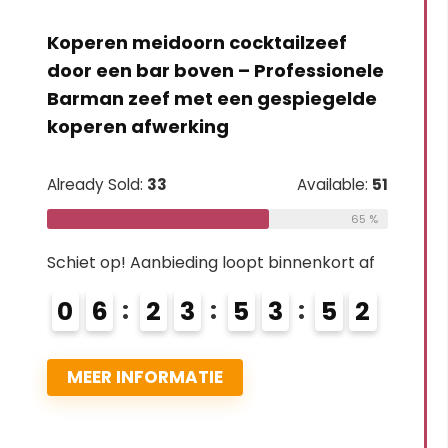
Roestvrij staal Cocktail Zeef,
Drankjes Zeef, Losse Thee Zeef,
Professionele Drankfilter Bar Ice
Fruit Separator met Lente,
Praktische Bar Zeef Tool, 2 STKS
Already Sold:
12
Available:
16
75 %
Schiet op! Aanbieding loopt binnenkort af
0
0
2
3
5
3
5
1
MEER INFORMATIE