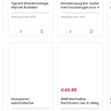
Tigcent Wandmontage
Monsterzeug Bar-butler
Wijnrek Rustieke
met muurbeugel voor 4
Wijnfles Opslag
flessen, verdeler voor
Organizer Rack
sterke drank als
Already Sold: 10%
Already Sold: 10%
Wijnhouder met
doseerapparaat voor
Stemware Hanger, Wijn
dranken, flessenhouder
Display Opberghouder
voor wandmontage,
voor Keuken Eetkamer
baraccessoire
0
0
Bar
€
40.65
Flesopener
WMF Manhattan
automatische
Flachmann-set, 6-delig,
flesopener flesopener
200 ml 20 cl, met
flesopener met sluiting
trechter, stamper in