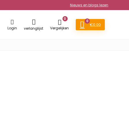
Nieuws en blogs lezen
0
0
€
0.00
Login
Vergelijken
verlanglijst