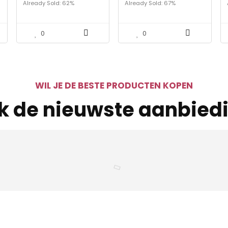
Already Sold: 62%
Already Sold: 67%
bier opener wijn bier
leren etui, Cromargan
soda flesopener voor
roestvrij staal
mannen keuken thuis
gematteerd, 13 x 10 cm,
bar restaurant (zilver)
cadeau-idee
0
0
WIL JE DE BESTE PRODUCTEN KOPEN
jk de nieuwste aanbied