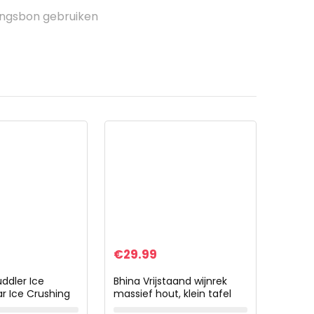
ingsbon gebruiken
€
29.99
ddler Ice
Bhina Vrijstaand wijnrek
ar Ice Crushing
massief hout, klein tafel
aste Rvs Ice
wijnrek, houten wijnrek