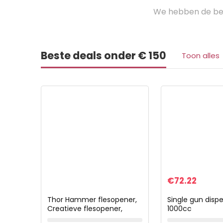
We hebben de bes
Beste deals onder € 150
Toon alles
€
72.22
Thor Hammer flesopener,
Single gun dispe
Creatieve flesopener,
1000cc
Hammer flesopener,
drankautomaat