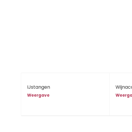
IJstangen
Wijnac
Weergave
Weerg