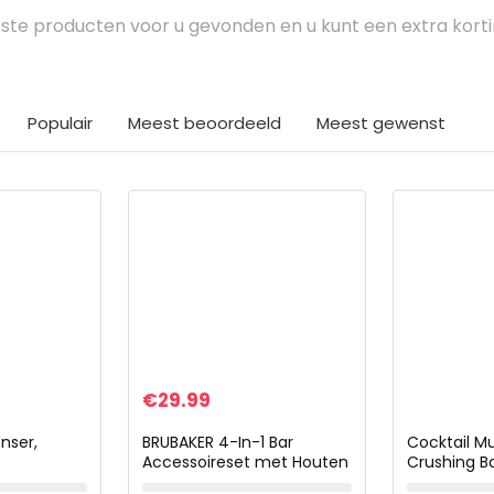
te producten voor u gevonden en u kunt een extra kort
Populair
Meest beoordeeld
Meest gewenst
€
29.99
nser,
BRUBAKER 4-In-1 Bar
Cocktail Mu
Accessoireset met Houten
Crushing B
/bar
Wijnkistje – Sommelierset
Stick slijtv