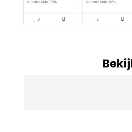
Already Sold: 70%
Already Sold: 92%
te mixen – Inclusief XL
Klimmen Camping BBQ
Boston Shaker &
Bar Party Drinker
Premium Bamboe
Stand – Professionele
0
0
Bar Tools voor Thuis
Mixoloog
Beki