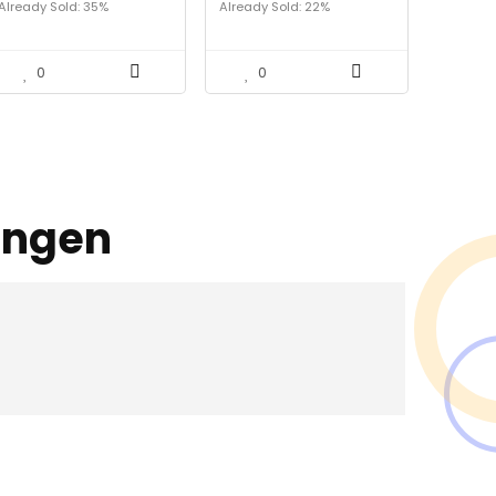
Already Sold: 35%
Already Sold: 22%
Square Mold (Color :
deksel en tang voor
Red)
gezinnen,
bijeenkomsten,
barbecues, picknicks,
0
0
partijen, bars,
bars,White
ingen