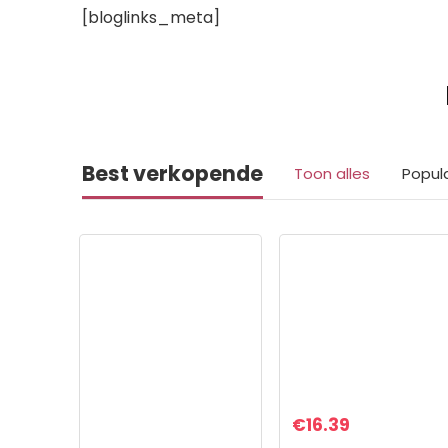
[bloglinks_meta]
Best verkopende
Toon alles
Popul
€
16.39