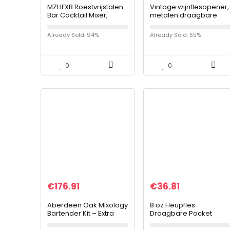
MZHFXB Roestvrijstalen
Vintage wijnflesopener,
Bar Cocktail Mixer,
metalen draagbare
Barware DIY Drinken
draai kurkentrekker
Fruit Ijs Cocktail Mixer
Cork Puller Bar Tools,
Already Sold: 94%
Already Sold: 55%
Muddler Barmannen
Retro brons
Barware Bar
Gereedschap
a/A/33x33x200mm
0
0
€
176.91
€
36.81
Aberdeen Oak Mixology
8 oz Heupfles
Bartender Kit – Extra
Draagbare Pocket
Dikke Roestvrijstalen
Whisky Rvs Flagon
Cocktail Shaker Set om
Handige Trechter