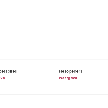
cessoires
Flesopeners
ave
Weergave