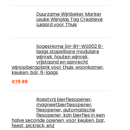
Duurzame Wijnbeker Marker
Leuke Wijnglas Tag Creatieve
Luiaard voor Thuis
SogesHome SH-BY-WS002 6-
laags stapelbare modulaire
wijnrek, houten wijnrek,
vrijstaand en aanrecht
wijnopbergplank voor thuis, woonkamer,
keuken, bar, 6-laags
€
79.99
Roestvrij bierflesopener,
magneetbierflesopener,
flesopener, automatische
flesopener, kan bierfles in een
halve seconde openen, voor keuken, bar,
feest, picknick, enz