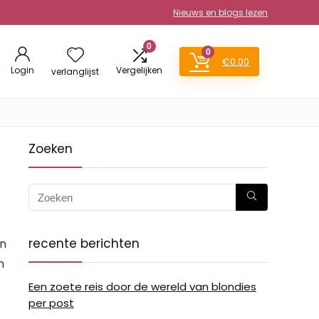
Nieuws en blogs lezen
0
0
€
0.00
Login
Vergelijken
verlanglijst
Zoeken
recente berichten
en
m
Een zoete reis door de wereld van blondies
per post