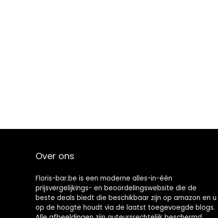
Over ons
Floris-bar.be is een moderne alles-in-één
prijsvergelijkings- en beoordelingswebsite die de
beste deals biedt die beschikbaar zijn op amazon en u
op de hoogte houdt via de laatst toegevoegde blogs.
Alle afbeeldingen zijn auteursrechtelijk beschermd