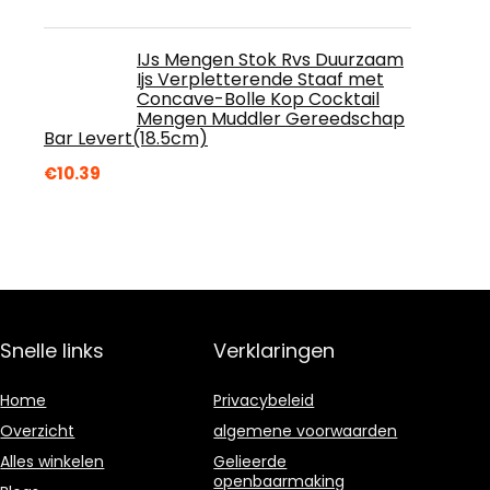
IJs Mengen Stok Rvs Duurzaam
Ijs Verpletterende Staaf met
Concave-Bolle Kop Cocktail
Mengen Muddler Gereedschap
Bar Levert(18.5cm)
€
10.39
Snelle links
Verklaringen
Home
Privacybeleid
Overzicht
algemene voorwaarden
Alles winkelen
Gelieerde
openbaarmaking