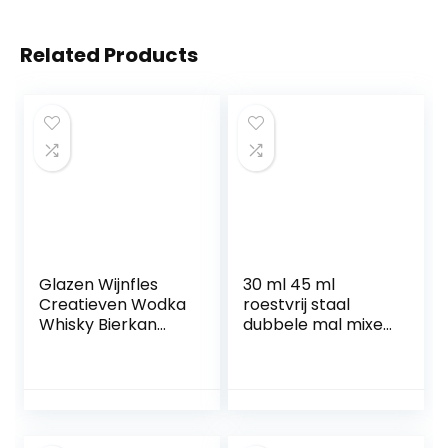
Related Products
Glazen Wijnfles
30 ml 45 ml
Creatieven Wodka
roestvrij staal
Whisky Bierkan
dubbele mal mixer
Voor Bar Club
met gegradueerde
Thuis Outdoor
drank wijn
Camping Drink
maatbeker bar
Water Rum Vodka
mixer accessoires
(400 ml)
voor bar party
keuken