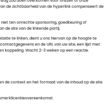
nstig zou doen overkomen voor onszelf of onze
s van de zichtbaarheid van de hyperlink compenseert de
 niet ten onrechte sponsoring, goedkeuring of
 de site van de linkende partij.
site te linken, dient u ons hiervan op de hoogte te
contactgegevens en de URL van uw site, een lijst met
ijzen koppeling. Wacht 2-3 weken op een reactie.
en de context en het formaat van de inhoud op de site
elsmerklicentieovereenkomst.