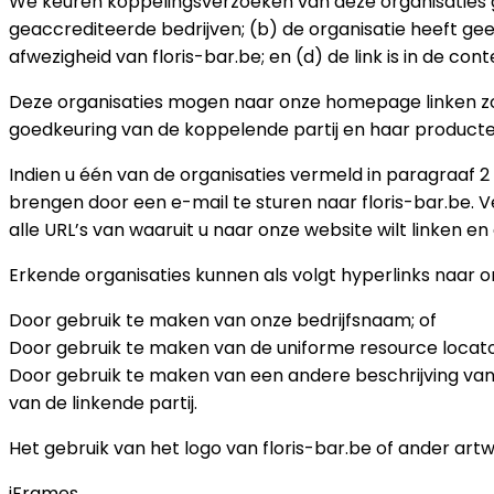
We keuren koppelingsverzoeken van deze organisaties go
geaccrediteerde bedrijven; (b) de organisatie heeft ge
afwezigheid van floris-bar.be; en (d) de link is in de c
Deze organisaties mogen naar onze homepage linken zola
goedkeuring van de koppelende partij en haar producten 
Indien u één van de organisaties vermeld in paragraaf 
brengen door een e-mail te sturen naar floris-bar.be. V
alle URL’s van waaruit u naar onze website wilt linken e
Erkende organisaties kunnen als volgt hyperlinks naar 
Door gebruik te maken van onze bedrijfsnaam; of
Door gebruik te maken van de uniforme resource locato
Door gebruik te maken van een andere beschrijving van 
van de linkende partij.
Het gebruik van het logo van floris-bar.be of ander art
iFrames