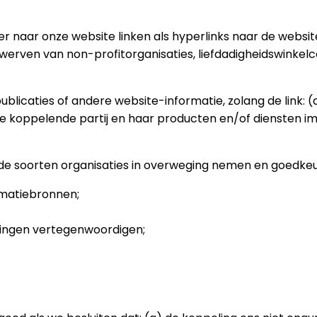
er naar onze website linken als hyperlinks naar de webs
erven van non-profitorganisaties, liefdadigheidswinkel
icaties of andere website-informatie, zolang de link: (a
 koppelende partij en haar producten en/of diensten imp
e soorten organisaties in overweging nemen en goedkeu
matiebronnen;
llingen vertegenwoordigen;