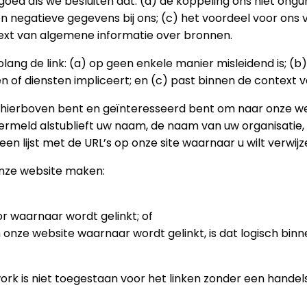
ed als we besluiten dat: (a) de koppeling ons niet ongu
en negatieve gegevens bij ons; (c) het voordeel voor on
ontext van algemene informatie over bronnen.
ng de link: (a) op geen enkele manier misleidend is; (b)
of diensten impliceert; en (c) past binnen de context van
2 hierboven bent en geïnteresseerd bent om naar onze web
ermeld alstublieft uw naam, de naam van uw organisatie, 
n een lijst met de URL’s op onze site waarnaar u wilt verw
onze website maken:
r waarnaar wordt gelinkt; of
onze website waarnaar wordt gelinkt, is dat logisch binn
work is niet toegestaan ​​voor het linken zonder een hand