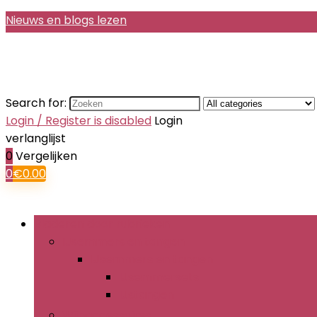
Nieuws en blogs lezen
Search for:
Login / Register is disabled
Login
verlanglijst
0
Vergelijken
0
€
0.00
Bladeren door rubrieken
IJsemmers en tangen
IJsemmers en tangen
IJsemmersets
IJstangen
Wijnaccessoires