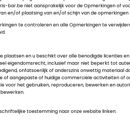
loris-bar.be niet aansprakelijk voor de Opmerkingen of vo
van en/of plaatsing van en/of schijn van de opmerkingen
rkingen te controleren en alle Opmerkingen te verwijder
wd.
 plaatsen en u beschikt over alle benodigde licenties e
el eigendomsrecht, inclusief maar niet beperkt tot aut
digend, onfatsoenlijk of anderszins onwettig materiaal da
e of aangepaste of huidige commerciële activiteiten of o
icentie voor het gebruiken, reproduceren, bewerken en au
e bewerken.
hriftelijke toestemming naar onze website linken: