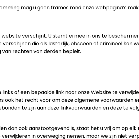
temming mag u geen frames rond onze webpagina’s maken d
 uw website verschijnt. U stemt ermee in ons te bescherme
verschijnen die als lasterlijk, obsceen of crimineel kan 
g van rechten van derden bepleit.
links of een bepaalde link naar onze Website te verwijde
ns ook het recht voor om deze algemene voorwaarden en 
gebonden te zijn aan deze linkvoorwaarden en deze te vol
eden dan ook aanstootgevend is, staat het u vrij om op 
e verwijderen in overweging nemen, maar we zijn niet verp