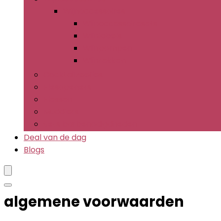
Wijnaccessoires
Wijnaccessoiresets
Wijnlabels
Wijnpompen
Wijnrekken
Cocktailzeefjes
Flesopeners
Flessen
Muddlers
Sets barbenodigdheden
Deal van de dag
Blogs
algemene voorwaarden