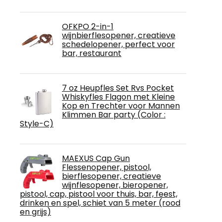
OFKPO 2-in-1
wijnbierflesopener, creatieve
schedelopener, perfect voor
bar, restaurant
7 oz Heupfles Set Rvs Pocket
Whiskyfles Flagon met Kleine
Kop en Trechter voor Mannen
Klimmen Bar party (Color :
Style-C)
MAEXUS Cap Gun
Flessenopener, pistool,
bierflesopener, creatieve
wijnflesopener, bieropener,
pistool, cap, pistool voor thuis, bar, feest,
drinken en spel, schiet van 5 meter (rood
en grijs)