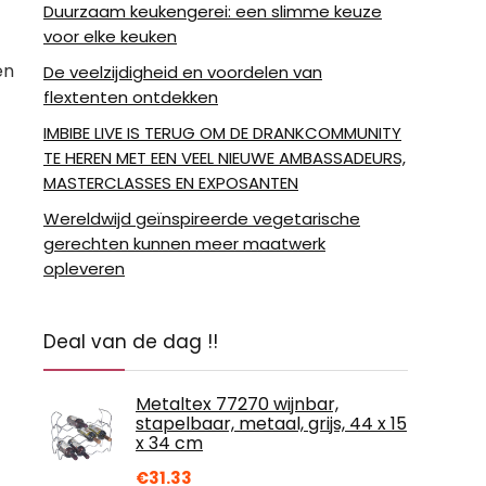
Duurzaam keukengerei: een slimme keuze
voor elke keuken
en
De veelzijdigheid en voordelen van
flextenten ontdekken
IMBIBE LIVE IS TERUG OM DE DRANKCOMMUNITY
TE HEREN MET EEN VEEL NIEUWE AMBASSADEURS,
MASTERCLASSES EN EXPOSANTEN
Wereldwijd geïnspireerde vegetarische
gerechten kunnen meer maatwerk
opleveren
Deal van de dag !!
Metaltex 77270 wijnbar,
stapelbaar, metaal, grijs, 44 x 15
x 34 cm
€
31.33