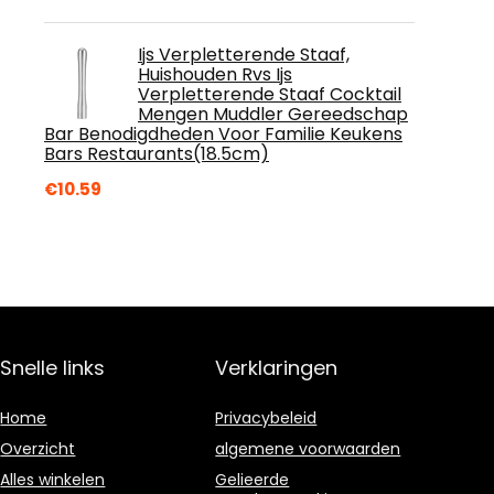
Ijs Verpletterende Staaf,
Huishouden Rvs Ijs
Verpletterende Staaf Cocktail
Mengen Muddler Gereedschap
Bar Benodigdheden Voor Familie Keukens
Bars Restaurants(18.5cm)
€
10.59
Snelle links
Verklaringen
Home
Privacybeleid
Overzicht
algemene voorwaarden
Alles winkelen
Gelieerde