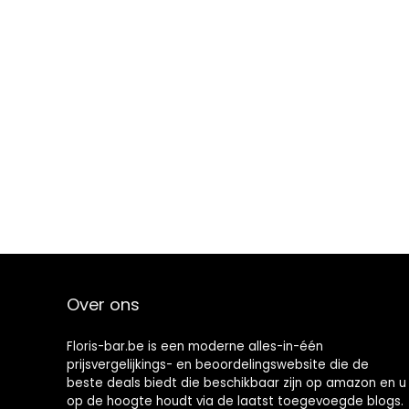
Over ons
Floris-bar.be is een moderne alles-in-één
prijsvergelijkings- en beoordelingswebsite die de
beste deals biedt die beschikbaar zijn op amazon en u
op de hoogte houdt via de laatst toegevoegde blogs.