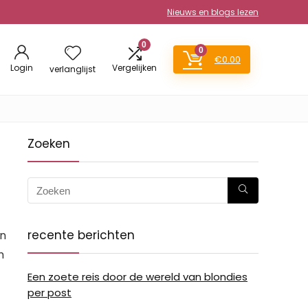
Nieuws en blogs lezen
0
0
€
0.00
Login
Vergelijken
verlanglijst
Zoeken
recente berichten
en
m
Een zoete reis door de wereld van blondies
per post