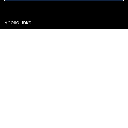
Snelle links
Home
Overzicht
Alles winkelen
Blogs
Onze webshops
Adverteren
Verklaringen
Privacybeleid
algemene voorwaarden
Gelieerde openbaarmaking