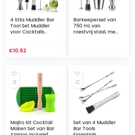
4 Stks Muddler Bar
Barkeeperset van
Tool Set Muddler
750 ml, van
voor Cocktails
roestvrij staal, met
Mengen Lepel
ingebouwde zeef,
Jigger Bar Lepel
voor thuis of in de
Barman
bar
€
10.62
Gereedschap Rvs
(25/50ml)
Mojito Kit Cocktail
Set van 4 Muddler
Maken Set van Bar
Bar Tools
Amigos Inclusief
Essentials,