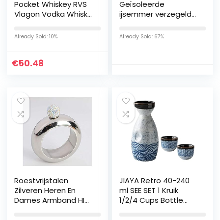
Pocket Whiskey RVS
Geïsoleerde
Vlagon Vodka Whisky
ijsemmer verzegeld
Hip Flask Gebruik voor
ijsemmer deksel
Klimmen Camping
dubbel huis drank
Already Sold: 10%
Already Sold: 67%
Barbecue Bar Party
opslag ijs emmer
Drinker-Man
restaurant bar bier
€
50.48
cocktail champagne
emmer verzenden ijs
tang ijs emmer voor
bar (kleur: zilver)
Roestvrijstalen
JIAYA Retro 40-240
Zilveren Heren En
ml SEE SET 1 Kruik
Dames Armband HIP
1/2/4 Cups Bottle
FLASK Draagbare 3.5
Vodka Shochu
OZ Diamond Deksel
Decanter Shot Cup