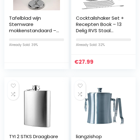
Tafelblad wijn
Cocktailshaker Set +
Stemware
Recepten Book – 13
mokkenstandaard –
Delig RVS Staal
staand vrijstaand
Premium Barkeeper
magazijn
Kit | Prof Cocktail
Already Sold: 39%
Already Sold: 32%
huishoudhouder
Shaker + Bar
beker kabinet
Accessoires voor
€
27.99
koptelefoon bar rek
Martini, Gin-Tonic,
Mojito, Longdrinks,
Party Verjaardag |
Cadeau Man Vrouw
TYI 2 STKS Draagbare
liangzishop