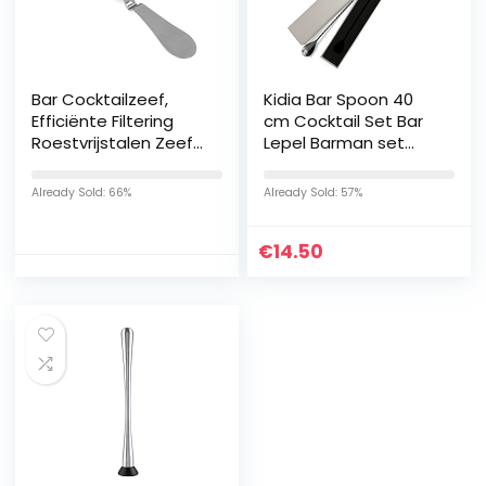
Bar Cocktailzeef,
Kidia Bar Spoon 40
Efficiënte Filtering
cm Cocktail Set Bar
Roestvrijstalen Zeef
Lepel Barman set
Bar Tool
Professionele
Gebruiksgemak
Barman Kit Shaker
Already Sold: 66%
Already Sold: 57%
Antiroest voor clubs
Cocktail
voor restaurants
€
14.50
voor bars(zwart)