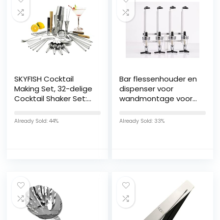
SKYFISH Cocktail
Bar flessenhouder en
Making Set, 32-delige
dispenser voor
Cocktail Shaker Set:
wandmontage voor
All-in-One Premium
4 flessen
Barman Kit voor thuis
jenever/wijn/bar
Already Sold: 44%
Already Sold: 33%
en Bar – Barman
accessoire/bar-
Mixing Barware Set.
butler/drankdispenser/dran