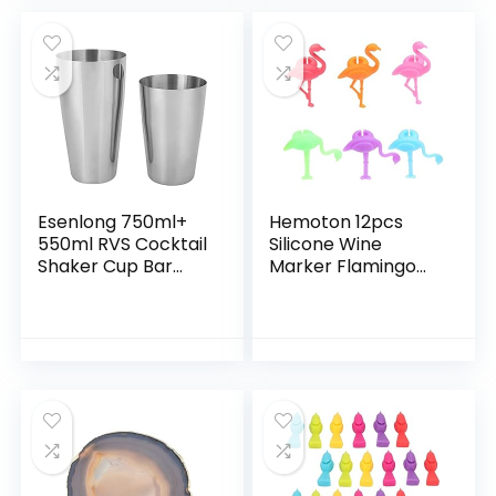
Keuken Bar Tool
Esenlong 750ml+
Hemoton 12pcs
550ml RVS Cocktail
Silicone Wine
Shaker Cup Bar
Marker Flamingo
Barman Drank
Glass Identifier
Mixing Tool
Recognizer
Barware Set
Champagne
Cocktails Drink
Charm Label for
Christmas
Halloween Bar
Party