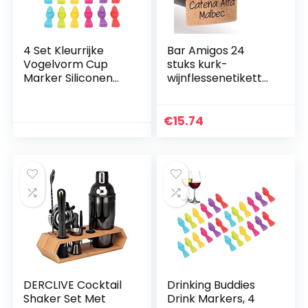
4 Set Kleurrijke
Bar Amigos 24
Vogelvorm Cup
stuks kurk-
Marker Siliconen
wijnflessenetikette
Wijnbeker Labels
n, neklabels, blanco
Drink Markers
champagneflessen
Cocktail Cup
hangers voor het
€
15.74
Markers
beschrijven van
Champagne Cup
elke fles tijdens het
Labels Ringen Fles
opbergen in een
Strip Tag voor
kelderrek bewaard
Glazen Cup Bar
Feestartikelen
DERCLIVE Cocktail
Drinking Buddies
Shaker Set Met
Drink Markers, 4