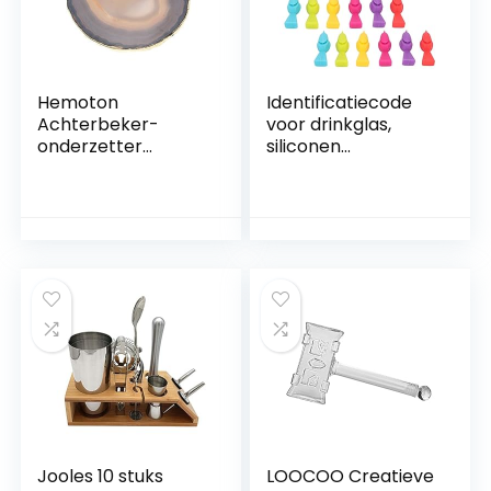
Hemoton
Identificatiecode
Achterbeker-
voor drinkglas,
onderzetter
siliconen
warmte-
vogelvorm 4 sets
isolatietafel koffie
label voor
thee mat
wijnbekers
onderzetter
Herbruikbaar voor
steengoed
feestjes voor bars
bekerhouder
onderzetter
tafelbescherming
onderzetter voor
thuis keukenstijl 1
Jooles 10 stuks
LOOCOO Creatieve