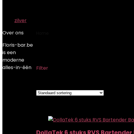
zilver
Over ons
Home
Product Aantal stuks/onderdelen
‎
Floris-bar.be
‎6
is een
moderne
alles-in-één
Filter
Showing all 3 results
Added to wishlist
Removed from wishlist
0
Add to compare
DollaTek 6 stuks RVS Bartender B