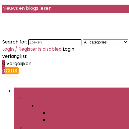
Nieuws en blogs lezen
Search for:
Login / Register is disabled
Login
verlanglijst
0
Vergelijken
0
€
0.00
Bladeren door rubrieken
IJsemmers en tangen
IJsemmers en tangen
IJsemmersets
IJstangen
Wijnaccessoires