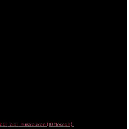
r, bier, huiskeuken (10 flessen)
€
14.99