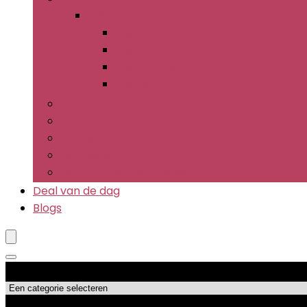
Wijnaccessoires
Wijnaccessoiresets
Wijnlabels
Wijnpompen
Wijnrekken
Cocktailzeefjes
Flesopeners
Flessen
Muddlers
Sets barbenodigdheden
Deal van de dag
Blogs
Productcategorieën
Topdeals!!