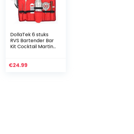
DollaTek 6 stuks
RVS Bartender Bar
Kit Cocktail Martini
Shaker Set met
rode stoffen zak –
750 (ml) / 25,3 (oz)
€
24.99