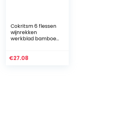
Cokritsm 6 flessen
wijnrekken
werkblad bamboe,
kleine 2 lagen
tablet wijnopslag
wijnhouder voor
€
27.08
pantry cabinet bar,
wooncultuur, bar,
wijnkelder