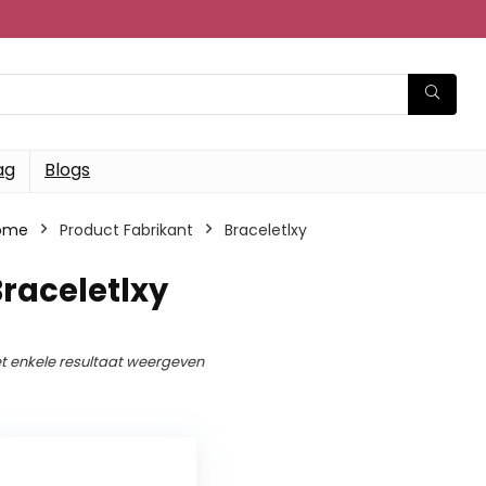
ag
Blogs
ome
Product Fabrikant
‎Braceletlxy
Braceletlxy
t enkele resultaat weergeven