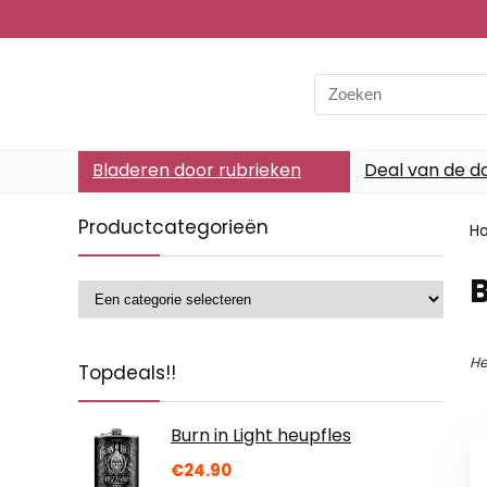
Search
for:
Bladeren door rubrieken
Deal van de d
Productcategorieën
H
‎
He
Topdeals!!
Burn in Light heupfles
€
24.90