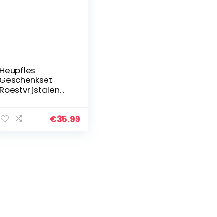
Heupfles
Geschenkset
Roestvrijstalen
Fles Bar Lepel Vork
9oz, Outdoor
Draagbare Water
€
35.99
Liquor
Reiscontainer