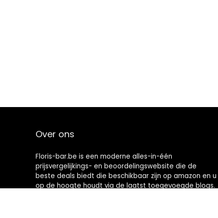
Over ons
Floris-bar.be is een moderne alles-in-één
prijsvergelijkings- en beoordelingswebsite die de
beste deals biedt die beschikbaar zijn op amazon en u
op de hoogte houdt via de laatst toegevoegde blogs.
Alle afbeeldingen zijn auteursrechtelijk beschermd
door hun respectievelijke eigenaren. Alle geciteerde
inhoud is afgeleid van hun respectievelijke bronnen.