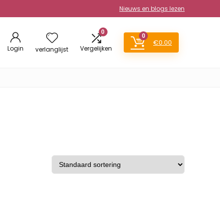
Nieuws en blogs lezen
0
0
€
0.00
Login
Vergelijken
verlanglijst