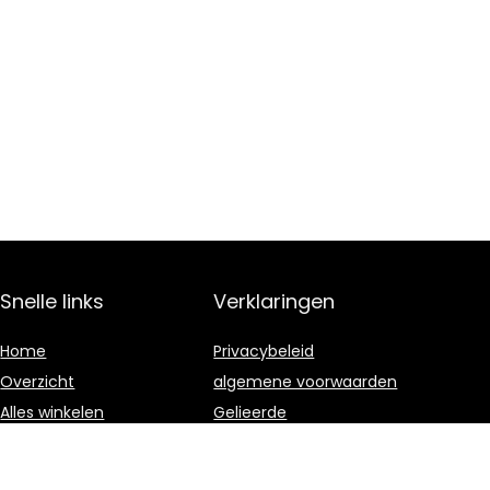
Snelle links
Verklaringen
Home
Privacybeleid
Overzicht
algemene voorwaarden
Alles winkelen
Gelieerde
openbaarmaking
Blogs
Onze webshops