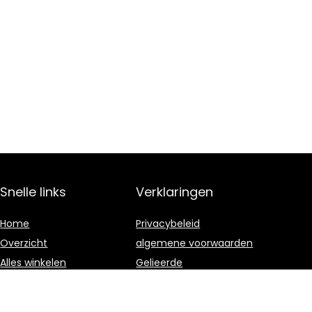
Snelle links
Verklaringen
Home
Privacybeleid
Overzicht
algemene voorwaarden
Alles winkelen
Gelieerde
openbaarmaking
Blogs
Onze webshops