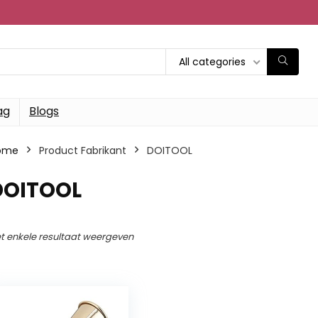
All categories
ag
Blogs
ome
Product Fabrikant
‎DOITOOL
‎DOITOOL
t enkele resultaat weergeven