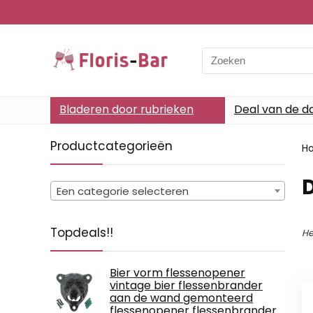
Search
for:
Bladeren door rubrieken
Deal van de d
Productcategorieën
H
Een categorie selecteren
Topdeals!!
He
Bier vorm flessenopener
vintage bier flessenbrander
aan de wand gemonteerd
flessenopener flessenbrander