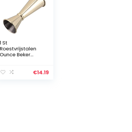
1 St
Roestvrijstalen
Ounce Beker
Glazen Shaker Rvs
Bartending
Jiggers Ons in Een
€
14.19
Jigger
Roestvrijstalen
Schudbeker
Meetlat Van
Metaal Drank
Jigger Roestvrij
Staal Cocktail
Wijn Set