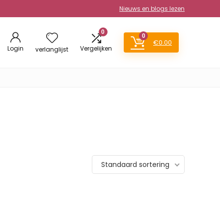
Nieuws en blogs lezen
0
0
€
0.00
Login
Vergelijken
verlanglijst
Standaard sortering