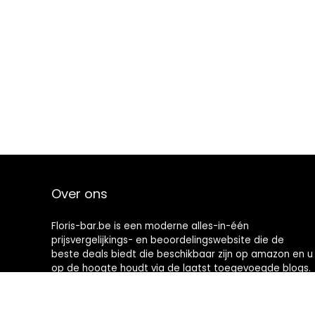
Over ons
Floris-bar.be is een moderne alles-in-één
prijsvergelijkings- en beoordelingswebsite die de
beste deals biedt die beschikbaar zijn op amazon en u
op de hoogte houdt via de laatst toegevoegde blogs.
Alle afbeeldingen zijn auteursrechtelijk beschermd
door hun respectievelijke eigenaren. Alle geciteerde
inhoud is afgeleid van hun respectievelijke bronnen.