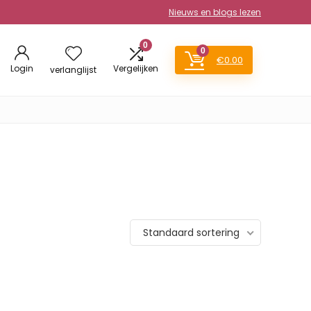
Nieuws en blogs lezen
0
0
€
0.00
Login
Vergelijken
verlanglijst
Standaard sortering