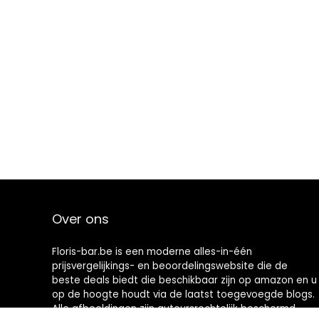
Over ons
Floris-bar.be is een moderne alles-in-één
prijsvergelijkings- en beoordelingswebsite die de
beste deals biedt die beschikbaar zijn op amazon en u
op de hoogte houdt via de laatst toegevoegde blogs.
Alle afbeeldingen zijn auteursrechtelijk beschermd