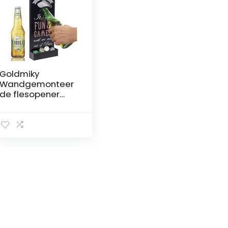
Goldmiky
Wandgemonteer
de flesopener
met dopvanger,
Home Bar
Accessoires,
Biercadeaus voor
mannen man
Vader, Vintage
houten
bierflesopener
voor bar
keukenthuis dek
Patio (stijl A)