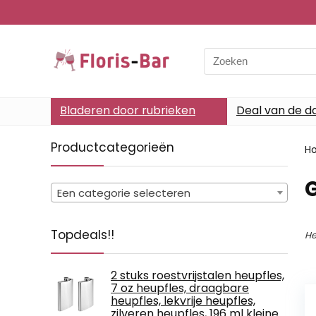
Search
for:
Bladeren door rubrieken
Deal van de d
Productcategorieën
H
Een categorie selecteren
Topdeals!!
He
2 stuks roestvrijstalen heupfles,
7 oz heupfles, draagbare
heupfles, lekvrije heupfles,
zilveren heupfles, 196 ml kleine