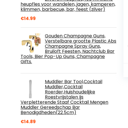
heupfles voor wandelen, jagen, kamperen,
klimmen, barbecue, bar, feest (zilver)
€
14.99
Gouden Champagne Guns,
Verstelbare grootte Plastic Abs
Champagne Spray Guns,
Bruiloft Feesten, Nachtclub Bar
Tools, Bier Pop-Up Guns, Champagne
Gifts.
Muddler Bar Tool,Cocktail
Muddler,Cocktail
Roerder,Huishoudelijke
Roestvrijstalen Ijs
Verpletterende Staaf Cocktail Mengen
Muddler Gereedschap Bar
Benodigdheden(22.5cm)
€
14.89