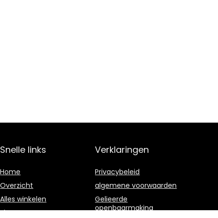
Snelle links
Verklaringen
Home
Privacybeleid
Overzicht
algemene voorwaarden
Alles winkelen
Gelieerde
openbaarmaking
Blogs