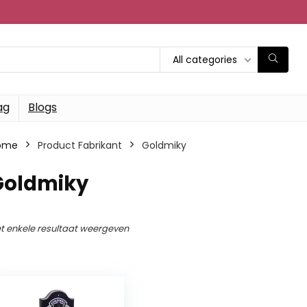
All categories
ag
Blogs
ome
Product Fabrikant
‎Goldmiky
‎Goldmiky
t enkele resultaat weergeven