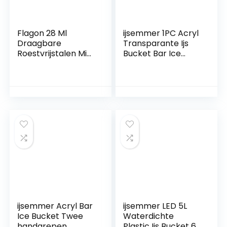
Flagon 28 Ml
ijsemmer 1PC Acryl
Draagbare
Transparante Ijs
Roestvrijstalen Mini
Bucket Bar Ice
Hip Fles Whisky
Bucket Acryl Ice
Liquor Flagon Party
Bucket voor
Wedding Bar Drink
Restaurant
Cadeauverpakking
Opbergbalk
(Color : As shown,
Size : One size)
ijsemmer Acryl Bar
ijsemmer LED 5L
Ice Bucket Twee
Waterdichte
handgrepen
Plastic Ijs Bucket 6