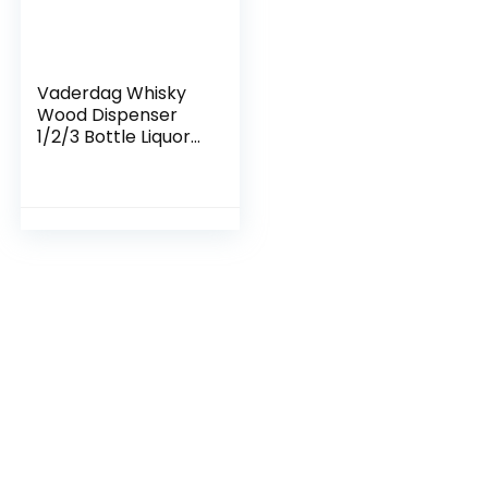
Vaderdag Whisky
Wood Dispenser
1/2/3 Bottle Liquor
Dispenser voor
Party Dinners Bars
en Drankstations,
Drankjes & Drank
Dispenser met Tap,
Bar Pumps, Beer
Taps for Home
Bars (Size : Single
Head)