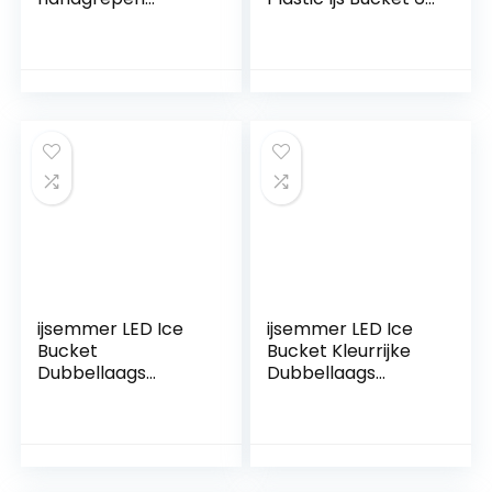
Champagne
Kleur Bars
Bucket Wine
Nachtclubs LED
Bucket Spit Wine
Licht Up
Barrel Container
Champagne Beer
KTV Club Bar
Bucket Bars Night
Supplies
Party Ice Bucket
(Color : Colorful)
ijsemmer LED Ice
ijsemmer LED Ice
Bucket
Bucket Kleurrijke
Dubbellaags
Dubbellaags
Vierkante Bar Bier
Vierkante Bar Bier
Ijs Wijn Bucket RGB
Ice Bucket Multi-
Kleur
Color Changing
Veranderende
Duurzame Ijs Wijn
Duurzaam 3.5 L Bar
Bucket 5L voor Bar