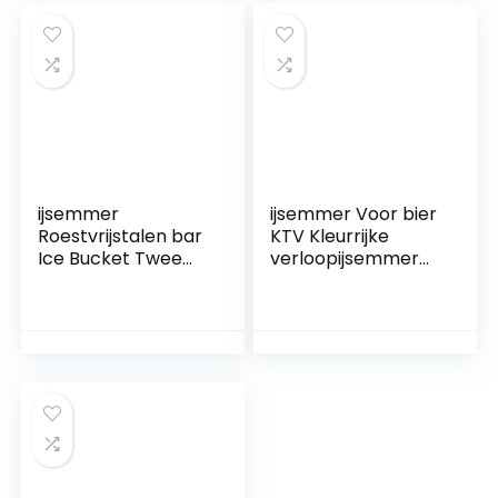
Wijnzak Beer Koeler
(Color : Double
Houder (Color :
Champagne Buc)
1pcs Green)
ijsemmer
ijsemmer Voor bier
Roestvrijstalen bar
KTV Kleurrijke
Ice Bucket Twee
verloopijsemmer
handgrepen
Plastic Luminous
Champagne
Bar
Bucket Golden
Keukengereedscha
Gold Wine Bucket
p 5L Cool Barware
Spit Wine Barrel
Supplies
Container KTV Club
Bar Tool (Color : 5L)