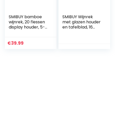
SMIBUY bamboe
SMIBUY Wijnrek
wijnrek, 20 flessen
met glazen houder
display houder, 5-
en tafelblad, 16
tier vrijstaande
flessen opslag,
opbergplanken
vloervrijstaande
voor keuken,
bamboe
€
39.99
bijkeuken, kelder,
displayplanken
bar (donkerbruin)
voor thuis, keuken,
bijkeuken, kelder,
bar (Espresso)