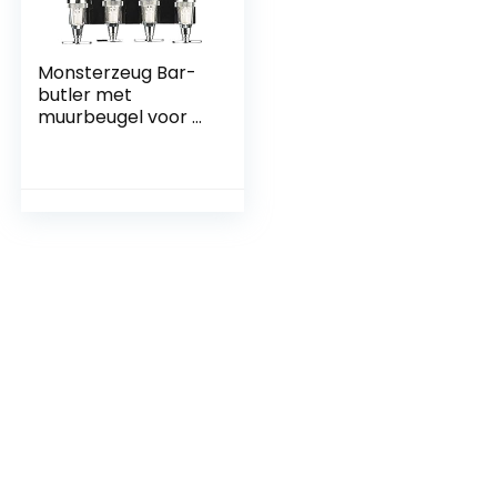
Monsterzeug Bar-
butler met
muurbeugel voor 4
flessen, verdeler
voor sterke drank
als
doseerapparaat
voor dranken,
flessenhouder voor
wandmontage,
baraccessoire