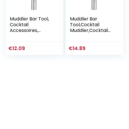
Muddler Bar Tool,
Muddler Bar
Cocktail
Tool,Cocktail
Accessoires,
Muddler,Cocktail
Cocktail Roerder,
Roerder,Huishoudeli
Huishoudelijke
jke Roestvrijstalen
Roestvrijstalen Ijs
Ijs Verpletterende
€
12.09
€
14.89
Verpletterende
Staaf Cocktail
Staaf Cocktail
Mengen Muddler
Mengen Muddler
Gereedschap Bar
Tools Bar
Benodigdheden(22.
Benodigdheden(18.
5cm)
5cm)