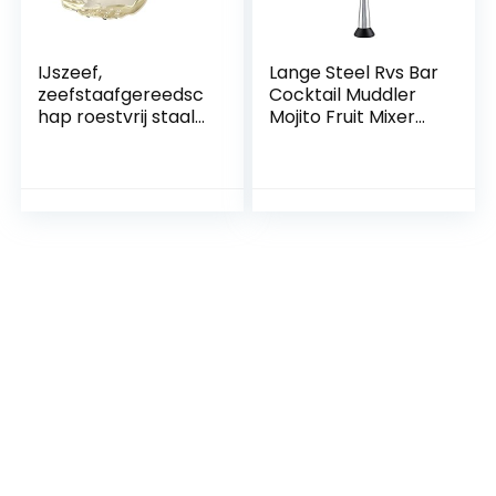
IJszeef,
Lange Steel Rvs Bar
zeefstaafgereedsc
Cocktail Muddler
hap roestvrij staal
Mojito Fruit Mixer
voor restaurants
DIY Drink Wijn Bar
voor bars voor
Tool voor Creëren
clubs(Goud)
Mojito Margaritas