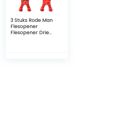
3 Stuks Rode Man
Flesopener
Flesopener Drie
Stijlen
Bierflesopener
Wijnopener
Stopper Plastic
Flesopener voor
Wijnkurken voor
Holiday Bar Party
Kitchen Helper
Verjaardagscadeau
voor Vrienden