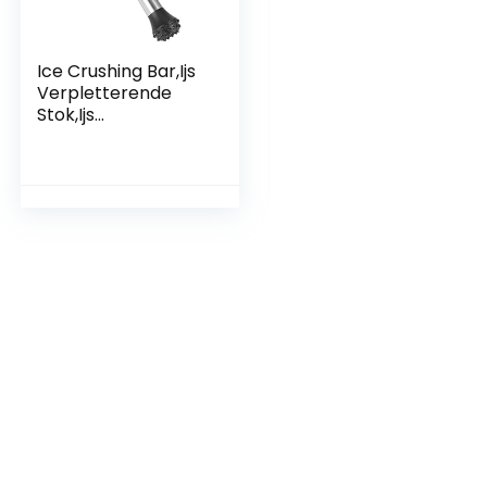
Ice Crushing Bar,Ijs
Verpletterende
Stok,Ijs
Verpletterende
Staaf,Roestvrijstale
n Ijs
Verpletterende
Staaf Bar Cocktail
Wijn Muddler
Mengstok Bar
Gereedschap
Gereedschap(30c
m)