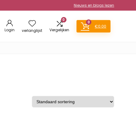
Nieuws en blogs lezen
0
0
€
0.00
Login
Vergelijken
verlanglijst