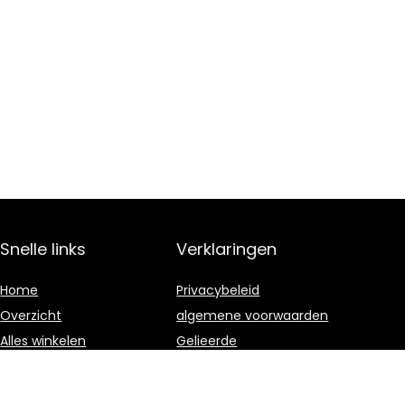
Snelle links
Verklaringen
Home
Privacybeleid
Overzicht
algemene voorwaarden
Alles winkelen
Gelieerde
openbaarmaking
Blogs
Onze webshops