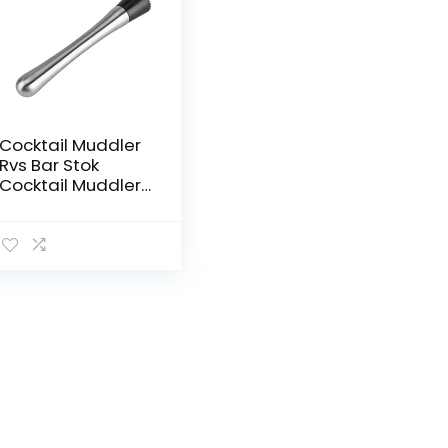
Cocktail Muddler
Rvs Bar Stok
Cocktail Muddler
Mojito Stamper
Fruit Mixer DIY Bar
Tool Home Fruit
Gebaseerde
Drankjes Zacht