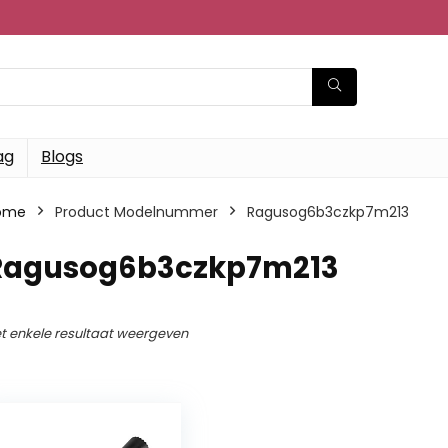
ag
Blogs
ome
Product Modelnummer
‎Ragusog6b3czkp7m213
‎Ragusog6b3czkp7m213
t enkele resultaat weergeven