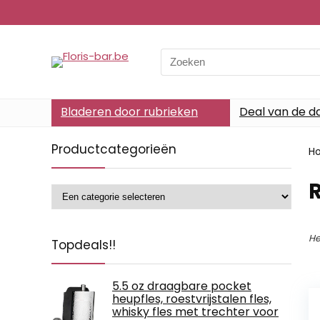
Search
for:
Bladeren door rubrieken
Deal van de d
Productcategorieën
H
He
Topdeals!!
5.5 oz draagbare pocket
heupfles, roestvrijstalen fles,
whisky fles met trechter voor