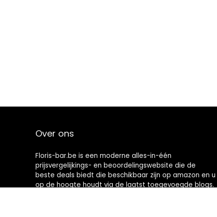
Over ons
Floris-bar.be is een moderne alles-in-één
prijsvergelijkings- en beoordelingswebsite die de
beste deals biedt die beschikbaar zijn op amazon en u
op de hoogte houdt via de laatst toegevoegde blogs.
Alle afbeeldingen zijn auteursrechtelijk beschermd
door hun respectievelijke eigenaren. Alle geciteerde
inhoud is afgeleid van hun respectievelijke bronnen.