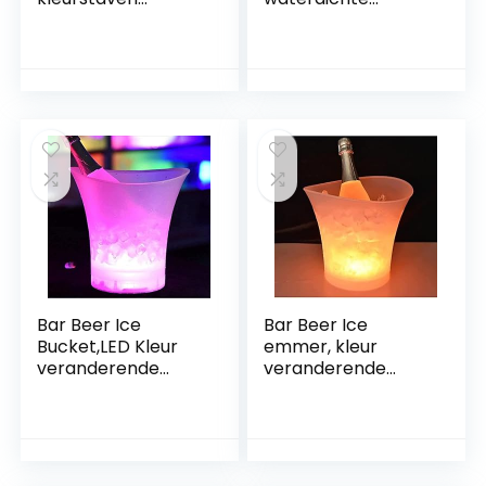
nachtclubs
kleuren
verlichten,
veranderen ijskak,
champagne
champagne,
bieremmer for
cocktail, bier,
bars nachtfeestje
sapdranken
emmer for
thuisfeest, bar
Bar Beer Ice
Bar Beer Ice
Bucket,LED Kleur
emmer, kleur
veranderende
veranderende
koelere emmer,
koeler LED
champagne
IJsemmer,
wijndrankjes
champagne wijn
emmer for KTV
drinkt bieremmer
Party Bar Home
for KTV Party Bar