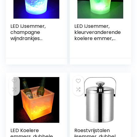
LED IJsemmer,
LED IJsemmer,
champagne
kleurveranderende
wijndrankjes
koelere emmer,
koelere emmers, 5l
bar met bierijs,
kleur
champagne
veranderende
wijndrank
ijsemmers for
bieremmer for KTV
bruiloften clubs
Party Bar Home
bars bars
Wedding – 5l
LED Koelere
Roestvrijstalen
emmers, dubbele
ijsemmer, dubbel