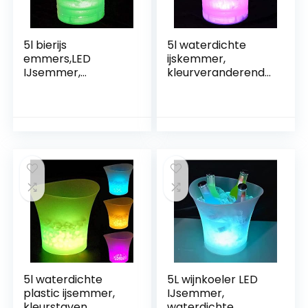
5l bierijs
5l waterdichte
emmers,LED
ijskemmer,
IJsemmer,
kleurveranderende
waterdichte
balken Nachtclubs
kleuren die ijsbak,
Light Up,
champagnewijn,
Champagne Beer
sapdrankemmer
Plastic Emmer For
for thuisfeest, bar,
Bars Night Party
bar veranderen
5l waterdichte
5L wijnkoeler LED
plastic ijsemmer,
IJsemmer,
kleurstaven
waterdichte