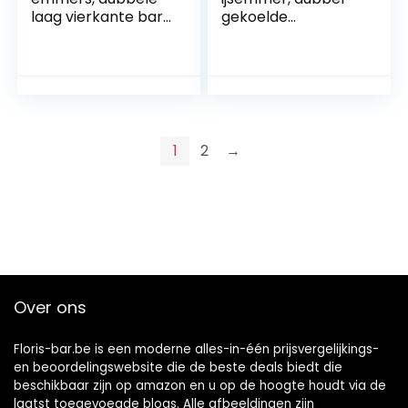
laag vierkante bar
gekoelde
bier ijsemmer,
champagne-
champagne
emmers, met
wijndranken
handgrepen en
emmer for KTV
tang for gezinnen,
Party Bar Home
barbecues,
Wedding, 3,5 l
picknicks, bars-1.3l
1
2
→
Over ons
Floris-bar.be is een moderne alles-in-één prijsvergelijkings-
en beoordelingswebsite die de beste deals biedt die
beschikbaar zijn op amazon en u op de hoogte houdt via de
laatst toegevoegde blogs. Alle afbeeldingen zijn