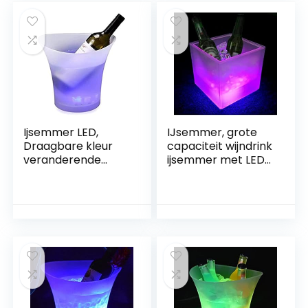
Wedding – 5 l
Home Wedding, 5 l
Ijsemmer LED,
IJsemmer, grote
Draagbare kleur
capaciteit wijndrink
veranderende
ijsemmer met LED
ijsemmer for
Kleuren,
champagne
waterdichte
wijnbierdranken,
champagne
geschikt for huis,
bierdrank ijsblokjes
bar, feesten, hotel,
for feest/huis/bar
5l