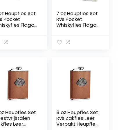
oz Heupfles Set
7 oz Heupfles Set
s Pocket
Rvs Pocket
iskyfles Flagon
Whiskyfles Flagon
t Kleine Kop en
met Kleine Kop en
echter voor
Trechter voor
annen Klimmen
Mannen Klimmen
r party (Color :
Bar party (Color :
yle-A)
Style-B)
oz Heupfles Set
8 oz Heupfles Set
estvrijstalen
Rvs Zakfles Leer
kfles Leer
Verpakt Heupfles
rpakt Heupfles
voor Mannen