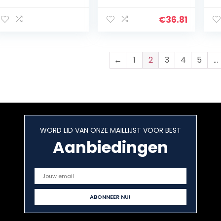
Trechter voor
Trechter Klimmen
vo
Mannen Klimmen
Camping BBQ Bar
Kl
€
36.81
Bar party (Color :
Party Drinker
Fe
Style-C)
: 
←
1
2
3
4
5
…
WORD LID VAN ONZE MAILLIJST VOOR BEST
Aanbiedingen