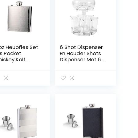
oz Heupfles Set
6 Shot Dispenser
s Pocket
En Houder Shots
iskey Kolf
Dispenser Met 6
agon met 2
Kopjes Cocktail
eine Glazen en
Dispenser Voor
echter voor
Het Vullen Van
annen Klimmen
Vloeistoffen
r Party Drinker
Drank Dispenser,
olor : Silver, Size
Voor Party Thuis
6oz/170ml)
Bar En Cadeau