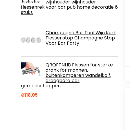
wijnhouder wijnhouder
flessenrek voor bar pub home decoratie 6
stuks
Champagne Bar Tool Wijn Kurk
Flessenstop Champagne Stop
Voor Bar Party
QRQFTNHB Flessen for sterke
drank for mannen,
buitenkamperen wandelkolf,
draagbare bar
gereedschappen
€
118.05