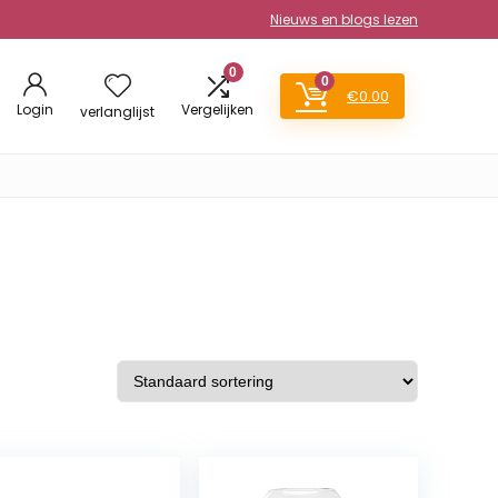
Nieuws en blogs lezen
0
0
€
0.00
Login
Vergelijken
verlanglijst