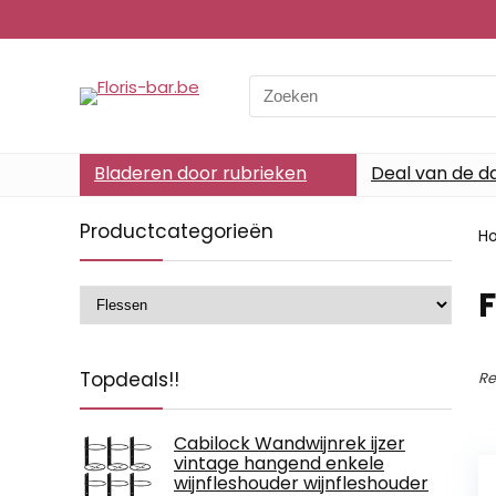
Search
for:
Bladeren door rubrieken
Deal van de d
Productcategorieën
H
Topdeals!!
Re
Cabilock Wandwijnrek ijzer
vintage hangend enkele
wijnfleshouder wijnfleshouder