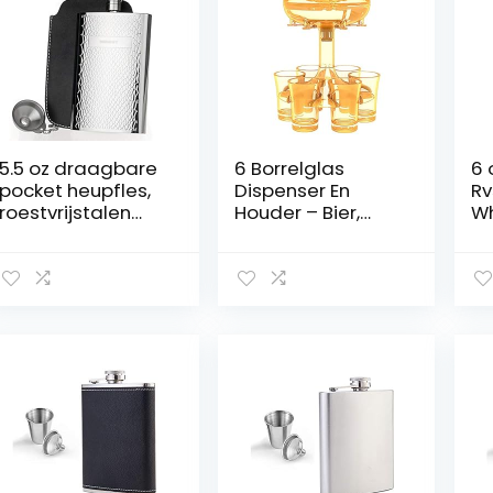
5.5 oz draagbare
6 Borrelglas
6 
pocket heupfles,
Dispenser En
Rv
roestvrijstalen
Houder – Bier,
Wh
fles, whisky fles
Cocktail,
Fl
met trechter voor
Vloeistoffen, Wijn
Kl
klimmen camping
En Sap,
Tr
barbecue bar
Feestdrank En
M
party (Color :
Drank Dispenser,
ba
Silver, Size :
Voor Bar En
(C
5.5oz/160ml)
Feest(Color:C)
: 