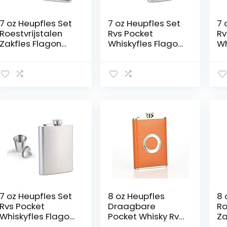
7 oz Heupfles Set
7 oz Heupfles Set
7 
Roestvrijstalen
Rvs Pocket
Rv
Zakfles Flagon
Whiskyfles Flagon
Wh
met Kleine Kop en
met Kleine Kop en
me
Trechter voor
Trechter voor
Tr
Mannen Klimmen
Mannen Klimmen
M
Bar Party (Size :
Bar party (Color :
Ba
7oz/200ml)
Leather, Size :
St
7oz/200ml)
7 oz Heupfles Set
8 oz Heupfles
8 
Rvs Pocket
Draagbare
Ro
Whiskyfles Flagon
Pocket Whisky Rvs
Za
met Kleine Kop en
Flagon Handige
Ve