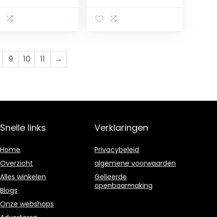
or Mannen
Beste Cadeau
immen Bar
Klimmen Bar
estdrinker (Size
Party drinker (Size
8oz/230ML)
: 8oz/230ML)
9
10
11
→
Snelle links
Verklaringen
Home
Privacybeleid
Overzicht
algemene voorwaarden
Alles winkelen
Gelieerde
openbaarmaking
Blogs
Onze webshops