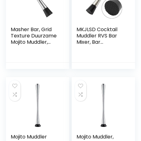
Masher Bar, Grid
MKJLSD Cocktail
Texture Duurzame
Muddler RVS Bar
Mojito Muddler,
Mixer, Bar
Roestvrij staal voor
Gebruiksvoorwerp
Bar Restaurant
en en Accessoires
Cocktail DIY Fruit
Sap Muddler
Verpletterd Ice Bar
A /A/Getoond
Mojito Muddler
Mojito Muddler,