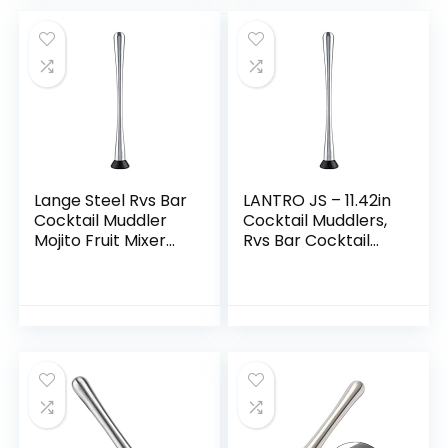
Levert(18.5cm)
Voor Familie
Keukens Bars
Restaurants(18.5c
m)
Lange Steel Rvs Bar
LANTRO JS – 11.42in
Cocktail Muddler
Cocktail Muddlers,
Mojito Fruit Mixer
Rvs Bar Cocktail
DIY Drink Wijn Bar
Muddler met lange
Tool voor Creëren
steel, Fruit Mixer,
Mojito Margaritas
Mojito Fruit Mixer
DIY Drink Wijn Bar
Gereedschap