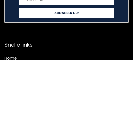
Snelle links
Home
Overzicht
Alles winkelen
Blogs
Onze webshops
Adverteren
Verklaringen
Privacybeleid