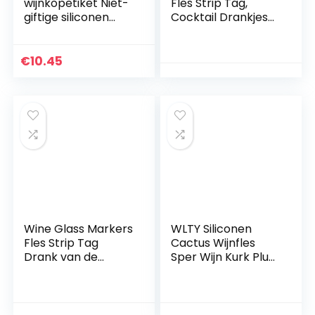
wijnkopetiket Niet-
Fles Strip Tag,
giftige siliconen
Cocktail Drankjes
drinkglasmarkering
Markers Siliconen
svieringen voor
Voor Families Fles
bars
Identificatie Thuis
€
10.45
Bar Cocktail
Champagne
Feestbenodigdhed
en 24 STKS
Wine Glass Markers
WLTY Siliconen
Fles Strip Tag
Cactus Wijnfles
Drank van de
Sper Wijn Kurk Plug
cocktail Markers
Party Wijnglas
Silicone Voor
Marker Cup
partijen Families
Recognizer Drinken
Bottle Identification
Buddy Cactus Drink