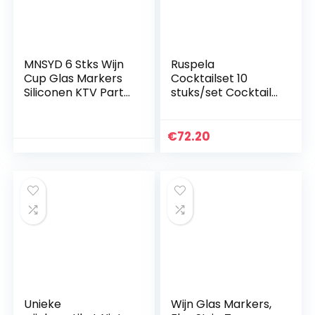
MNSYD 6 Stks Wijn
Ruspela
Cup Glas Markers
Cocktailset 10
Siliconen KTV Party
stuks/set Cocktail
Wijn Goblet
Shaker Set met
Drinken Mok
Bamboe Stand Bar
Markering Tags
RVS Shaker Kit voor
€
72.20
voor Thuis Bar
Drinken Mengen
Keuken Tool
Thuis Bar Feesten
Accessoires
Unieke
Wijn Glas Markers,