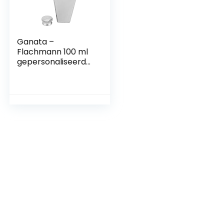
Ganata –
Flachmann 100 ml
gepersonaliseerde
sargvorm roestvrij
staal draagbare
flagon Travel Wine
Pot Bar levert
mannen cadeau