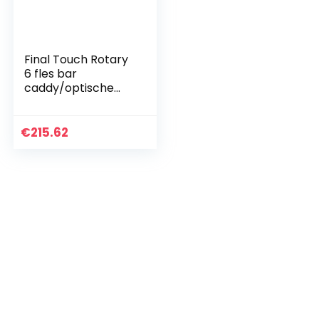
Final Touch Rotary
6 fles bar
caddy/optische
drank dispenser-
chroom afwerking
bar sterke drank
€
215.62
butler houder bar
pub stijl