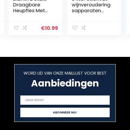
Draagbare
wijnveroudering
Heupfles Met
sapparaten
Een Trechter,
whiskyvat rum
Roestvrijstalen
bourbon bar
Fles Trechter,
jenever vat
€
10.99
Handige
opslagvat
Trechter
Heupfles, voor
Klimmen,
Kamperen,
Barbecue, Bar,
Feest (met 2
WORD LID VAN ONZE MAILLIJST VOOR BEST
Trechters)
Aanbiedingen