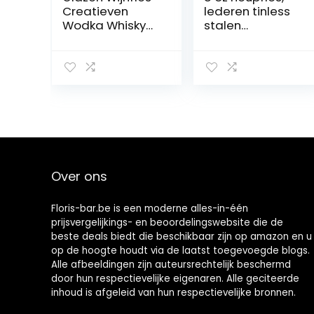
Creatieven
lederen tinless
Wodka Whisky
stalen
Bierkan Voor Bar
heupkolven voor
Club Thuis
mannen set met
Outdoor
trechter
Camping Drink
draagbare zak
Water Rum
whisky fles voor
Vodka (400 ml)
bar feest buiten
klimmen
Over ons
Floris-bar.be is een moderne alles-in-één
prijsvergelijkings- en beoordelingswebsite die de
beste deals biedt die beschikbaar zijn op amazon en u
op de hoogte houdt via de laatst toegevoegde blogs.
Alle afbeeldingen zijn auteursrechtelijk beschermd
door hun respectievelijke eigenaren. Alle geciteerde
inhoud is afgeleid van hun respectievelijke bronnen.