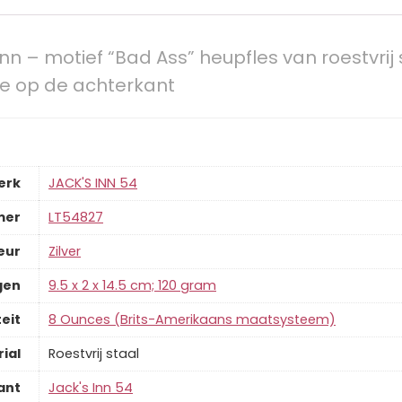
n – motief “Bad Ass” heupfles van roestvrij s
re op de achterkant
erk
‎JACK'S INN 54
mer
‎LT54827
eur
‎Zilver
gen
‎9.5 x 2 x 14.5 cm; 120 gram
eit
‎8 Ounces (Brits-Amerikaans maatsysteem)
ial
‎Roestvrij staal
ant
‎Jack's Inn 54