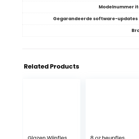
Modelnummer i
Gegarandeerde software-updates 
Br
Related Products
Glazen Wijnfles
8 oz heupfles,