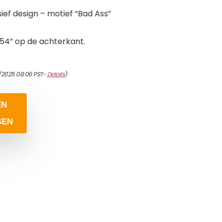
sief design – motief “Bad Ass”
 54” op de achterkant.
1/2025 08:06 PST-
Details
)
EN
GEN