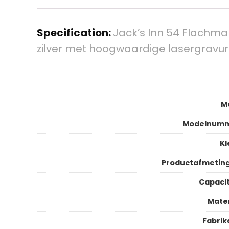
Specification:
Jack’s Inn 54 Flachman
zilver met hoogwaardige lasergravu
M
Modelnum
Kl
Productafmetin
Capacit
Mater
Fabrik