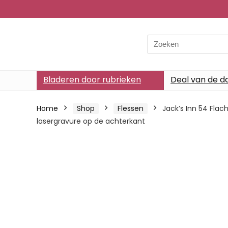
Search
for:
Bladeren door rubrieken
Deal van de d
Home
Shop
Flessen
Jack’s Inn 54 Flac
lasergravure op de achterkant