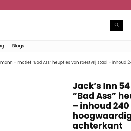
ag
Blogs
hmann – motief “Bad Ass” heupfles van roestvrij staal – inhoud 2
Jack’s Inn 5
“Bad Ass” heu
– inhoud 240 
hoogwaardige
achterkant