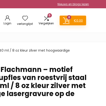
Nieuws en blogs lezen
0
0
€
0.00
Login
Vergelijken
verlanglijst
40 ml / 8 oz kleur zilver met hoogwaardige
4 Flachmann – motief
pfles van roestvrij staal
ml / 8 oz kleur zilver met
 lasergravure op de