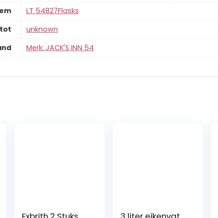
tem
‎LT 54827Flasks
tot
‎unknown
and
Merk: JACK'S INN 54
Exbrith 2 Stuks
3 liter eikenvat