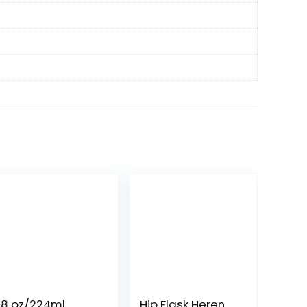
8 oz/224ml
Hip Flask Heren