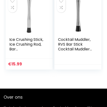
Ice Crushing Stick,
Cocktail Muddler,
Ice Crushing Rod,
RVS Bar Stick
Bar
Cocktail Muddler
Benodigdheden,
Mojito Stamper
Bar Muddler, Bar
Fruit Mixer DIY Bar
Lepel, 25cm
Gereedschap
€
15.99
Roestvrijstalen Ice
Crushing Rod
Cocktail Wijn
Muddler Mixing
Tool voor Thuis Bar
Gebruik
Over ons