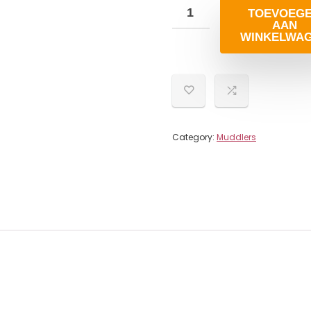
TOEVOEG
AAN
WINKELWA
Category:
Muddlers