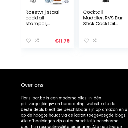
Roestvrij staal
Cocktail
cocktail
Muddler, RVS Bar
stamper,
Stick Cocktail
drinken stamper
Muddler Mojito
cocktail mixer
Stamper Fruit
Mojitos fruit
Mixer DIY Bar
€
11.79
stamper citroen
Gereedschap
hamer stamper
bar
gereedschap
voor heerlijke
Mojitos maken,
8.9inch
Over ons
Floris-bar.be is een moderne alles-in-één
prijsvergelijkings- en beoordelingswebsite die de
beste deals biedt die beschikbaar zijn op amazon en u
op de hoogte houdt via de laatst toegevoegde blogs.
Alle afbeeldingen zijn auteursrechtelijk beschermd
door hun respectievelijke eigenaren. Alle geciteerde