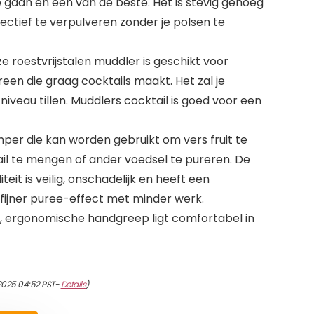
gaan en een van de beste. Het is stevig genoeg
fectief te verpulveren zonder je polsen te
roestvrijstalen muddler is geschikt voor
reen die graag cocktails maakt. Het zal je
niveau tillen. Muddlers cocktail is goed voor een
per die kan worden gebruikt om vers fruit te
il te mengen of ander voedsel te pureren. De
it is veilig, onschadelijk en heeft een
 fijner puree-effect met minder werk.
, ergonomische handgreep ligt comfortabel in
/2025 04:52 PST-
Details
)