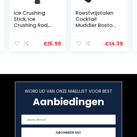
Ice Crushing
Roestvrijstalen
Stick, Ice
Cocktail
Crushing Rod,
Muddler Boston
Bar
Shaker Barman
Benodigdheden,
DIY Mengen
Bar Muddler, Bar
Drankjes Tool
€
15.99
€
14.39
Lepel, 25cm
voor Bar Milk Tea
Roestvrijstalen
Shop
Ice Crushing Rod
Cocktail Wijn
Muddler Mixing
Tool voor Thuis
Bar Gebruik
WORD LID VAN ONZE MAILLIJST VOOR BEST
Aanbiedingen