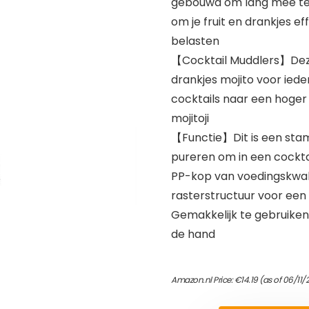
gebouwd om lang mee te 
om je fruit en drankjes ef
belasten
【Cocktail Muddlers】Deze 
drankjes mojito voor iede
cocktails naar een hoger 
mojitoji
【Functie】Dit is een stam
pureren om in een cockta
PP-kop van voedingskwalite
rasterstructuur voor een
Gemakkelijk te gebruiken
de hand
Amazon.nl Price:
€
14.19
(as of 06/11