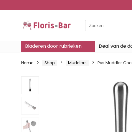
Search
for:
Bladeren door rubrieken
Deal van de d
Home
Shop
Muddlers
Rvs Muddler Cock