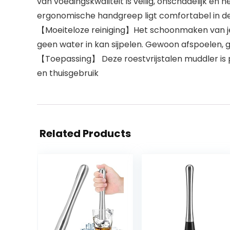
van voedingskwaliteit is veilig, onschadelijk en
ergonomische handgreep ligt comfortabel in d
【Moeiteloze reiniging】Het schoonmaken van je
geen water in kan sijpelen. Gewoon afspoelen,
【Toepassing】 Deze roestvrijstalen muddler is p
en thuisgebruik
Related Products