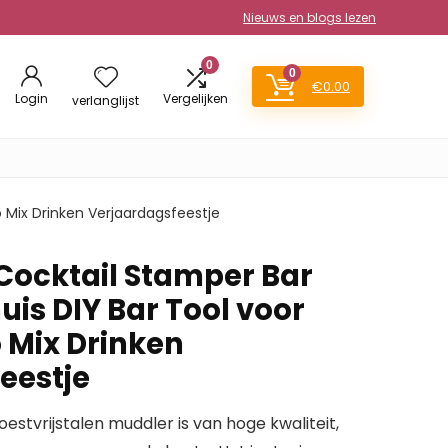
Nieuws en blogs lezen
0
0
€
0.00
Login
Vergelijken
verlanglijst
o Mix Drinken Verjaardagsfeestje
Cocktail Stamper Bar
huis DIY Bar Tool voor
 Mix Drinken
eestje
stvrijstalen muddler is van hoge kwaliteit,