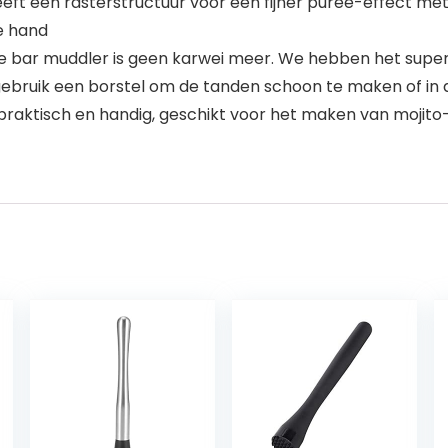
 heeft een rasterstructuur voor een fijner puree-effect m
e hand
 bar muddler is geen karwei meer. We hebben het supe
 gebruik een borstel om de tanden schoon te maken of in
raktisch en handig, geschikt voor het maken van mojito-