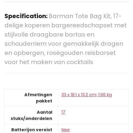
Specification:
Barman Tote Bag Kit, 17-
delige koperen bargereedschapset met
stijlvolle draagbare bartas en
schouderriem voor gemakkelijk dragen
en opbergen, roségouden reisbarset
voor het maken van cocktails
Afmetingen
‎33 x 18.1 x 13.2 cm; 1.66 kg
pakket
Aantal
‎17
stuks/onderdelen
Batterijen vereist
‎Nee