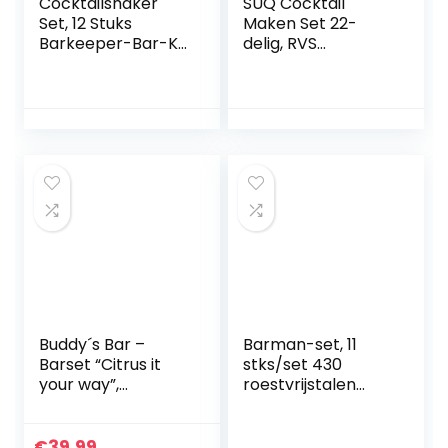
Cocktailshaker
SUQ Cocktail
Set, 12 Stuks
Maken Set 22-
Barkeeper-Bar-Kit
delig, RVS
Cocktail Set met
Bartender Kit met
Houten Standaard
Alle Bar
– 750 (ml) –
Accessoires,
Roestvrij Staal
550ml
Cocktail Mixer Bar
cocktailshaker Bar
Set
Tool Set Bartender
Kit voor Thuis, Bar,
Reizen en Feestjes
Buitenshuis
Buddy´s Bar –
Barman-set, 11
Barset “Citrus it
stks/set 430
your way”,
roestvrijstalen
limoen/citroenper
cocktailshaker-
s, barsnijplank 20
set,
cm x 30 cm,
multifunctionele
€
39.99