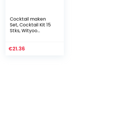
Cocktail maken
Set, Cocktail Kit 15
Stks, Wityoo
roestvrij staal Bar
Tool-24 oz
€
21.36