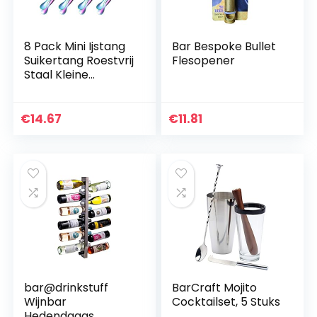
8 Pack Mini Ijstang
Bar Bespoke Bullet
Suikertang Roestvrij
Flesopener
Staal Kleine
Serveertang
Voorgerechten
Tang voor Party
€
14.67
€
11.81
Koffie Thee Bar
Keuken
bar@drinkstuff
BarCraft Mojito
Wijnbar
Cocktailset, 5 Stuks
Hedendaags