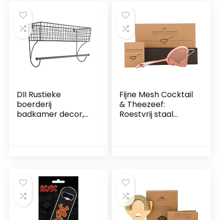
voor thuis pub koel
zwembad
geschenken voor
mannen zwembad
en bierliefhebbers
DII Rustieke
Fijne Mesh Cocktail
boerderij
& Theezeef:
badkamer decor,
Roestvrij staal
metalen opslag,
Conische Zeef door
grote
een Bar Boven –
handdoekbar,
Koper Afwerking
rustiek