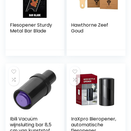
Flesopener Sturdy
Hawthorne Zeef
Metal Bar Blade
Goud
Ibili Vacuüm
IraXpro Bieropener,
wijnsluiting bar 8,5
automatische
cm van kunststof,
flesopener,