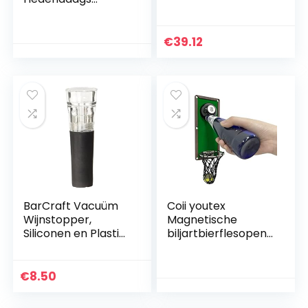
Wijnrek 12 Fles
Metalen
Wandgemonteerd
€
39.12
e Wijnrek,
Wijnflessenrek,
Horizontaal
Wijnflessenrek..
BarCraft Vacuüm
Coii youtex
Wijnstopper,
Magnetische
Siliconen en Plastic,
biljartbierflesopene
8 Centimeter
rs wandmontage
met
kapverzamelaar,
€
8.50
koelkastmagneet
bar accessoires