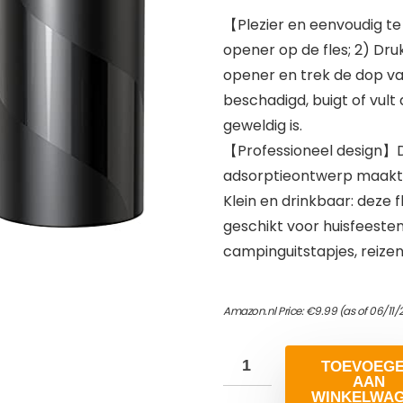
【Plezier en eenvoudig te
opener op de fles; 2) Dr
opener en trek de dop va
beschadigd, buigt of vul
geweldig is.
【Professioneel design】D
adsorptieontwerp maakt d
Klein en drinkbaar: deze f
geschikt voor huisfeesten,
campinguitstapjes, reizen,
Amazon.nl Price:
€
9.99
(as of 06/11/
TOEVOEG
AAN
WINKELWA