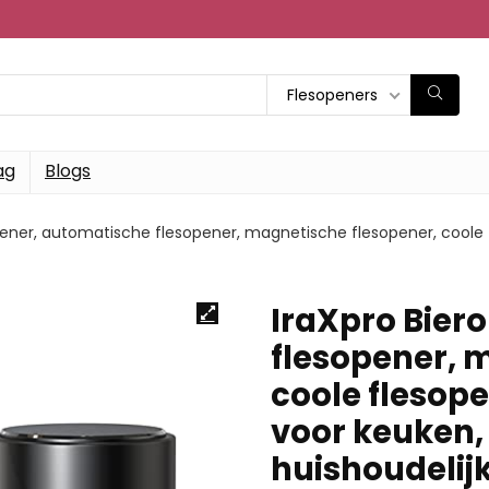
Flesopeners
ag
Blogs
pener, automatische flesopener, magnetische flesopener, coole f
IraXpro Bier
flesopener, 
coole flesop
voor keuken, 
huishoudelij