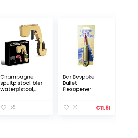
Champagne
Bar Bespoke
spuitpistool, bier
Bullet
waterpistool,
Flesopener
wijn feeder,
fontein fles bier
uitwerper
€
11.81
voeding voor
zwembad,
strand,
verjaardag