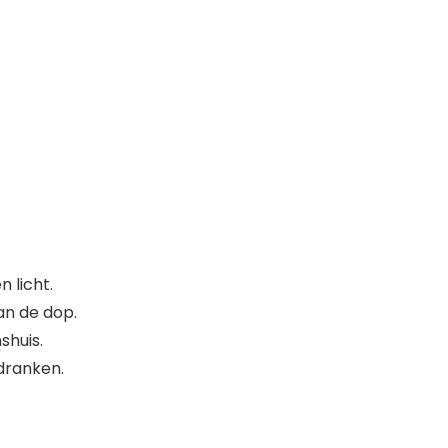
 licht.
an de dop.
shuis.
dranken.