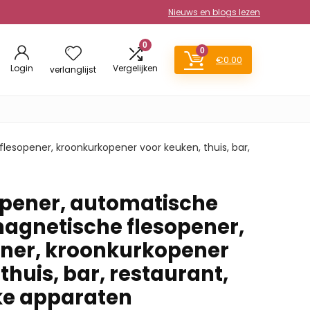
Nieuws en blogs lezen
0
0
€
0.00
Login
Vergelijken
verlanglijst
lesopener, kroonkurkopener voor keuken, thuis, bar,
opener, automatische
magnetische flesopener,
ener, kroonkurkopener
thuis, bar, restaurant,
ke apparaten