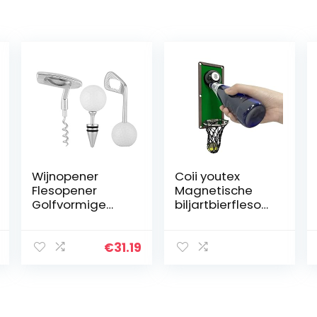
Wijnopener
Coii youtex
Flesopener
Magnetische
Golfvormige
biljartbierflesop
Kurkentrekker
eners
Rode Wijn
wandmontage
Bierflesopener
met
€
31.19
Kurkopener Club
kapverzamelaar
Bar
,
Keukengereeds
koelkastmagne
chapset
et bar