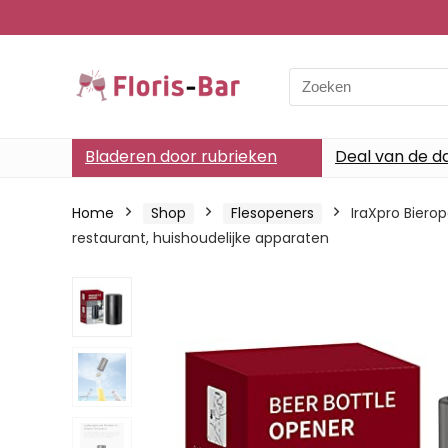
Search
for:
Bladeren door rubrieken
Deal van de d
Home
Shop
Flesopeners
IraXpro Biero
restaurant, huishoudelijke apparaten