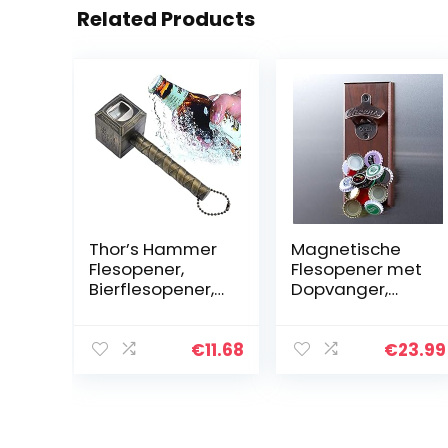
Related Products
Thor’s Hammer
Magnetische
Flesopener,
Flesopener met
Bierflesopener,
Dopvanger,
Wandgemontee
Houten
rde Hammer
Wandgemontee
Flesopener,
rde opener,
€
11.68
€
23.99
Avengers
Ideaal Cadeau
Creatieve
Voor en
Flesopener (1*
Bierliefhebbers,
Brons)
te Gebruiken als