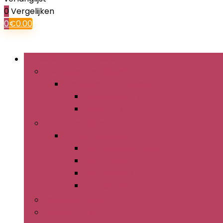
0
Vergelijken
0
€
0.00
Bladeren door rubrieken
IJsemmers en tangen
IJsemmers en tangen
IJsemmersets
IJstangen
Wijnaccessoires
Wijnaccessoires
Wijnaccessoiresets
Wijnlabels
Wijnpompen
Wijnrekken
Cocktailzeefjes
Flesopeners