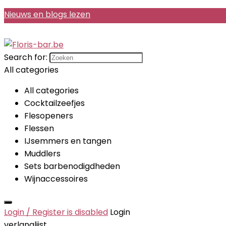
Nieuws en blogs lezen
Search for:
All categories
All categories
Cocktailzeefjes
Flesopeners
Flessen
IJsemmers en tangen
Muddlers
Sets barbenodigdheden
Wijnaccessoires
Login / Register is disabled
Login
verlanglijst