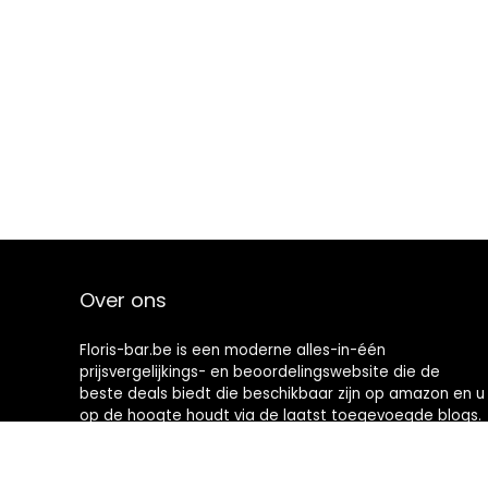
Over ons
Floris-bar.be is een moderne alles-in-één
prijsvergelijkings- en beoordelingswebsite die de
beste deals biedt die beschikbaar zijn op amazon en u
op de hoogte houdt via de laatst toegevoegde blogs.
Alle afbeeldingen zijn auteursrechtelijk beschermd
door hun respectievelijke eigenaren. Alle geciteerde
inhoud is afgeleid van hun respectievelijke bronnen.