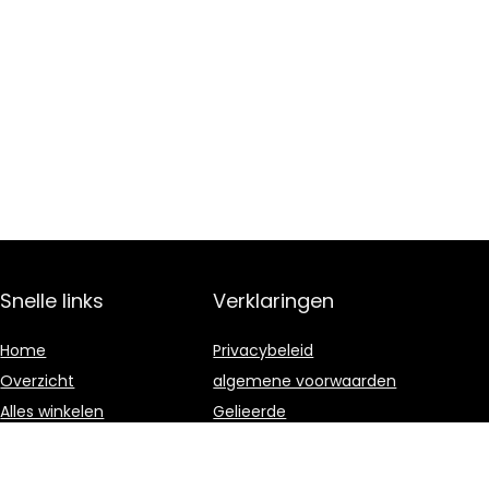
Snelle links
Verklaringen
Home
Privacybeleid
Overzicht
algemene voorwaarden
Alles winkelen
Gelieerde
openbaarmaking
Blogs
Onze webshops