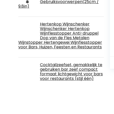
Gebruiksvoorwerpen(25cm /
9.8in)
Hertenkop Wijnschenker
Wijnschenker Hertenkop
Wijnflesstopper Anti-druppel
Dop van de Fles Metalen
Wijnstopper Hertengewei Wijnflesstopper
voor Bars, Huizen, Feesten en Restaurants
Cocktailzeefset, gemakkelijk te
gebruiken bar zeef compact
formaat lichtgewicht voor bars
voor restaurants (stijl één)