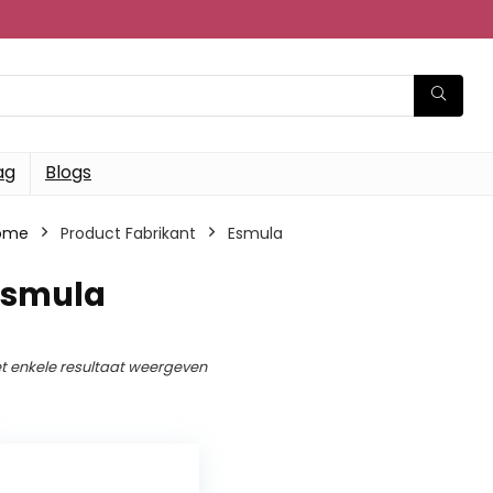
ag
Blogs
ome
Product Fabrikant
‎Esmula
Esmula
t enkele resultaat weergeven