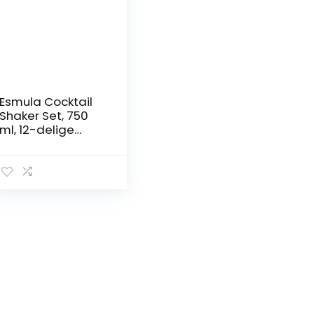
Esmula Cocktail
Shaker Set, 750
ml, 12-delige
roestvrij stalen
barkeeperset,
professionele
Martini mixing
baardkit
combinatie,
home stijlvolle
bargereedschap
set met
cocktailrecepten
boekje