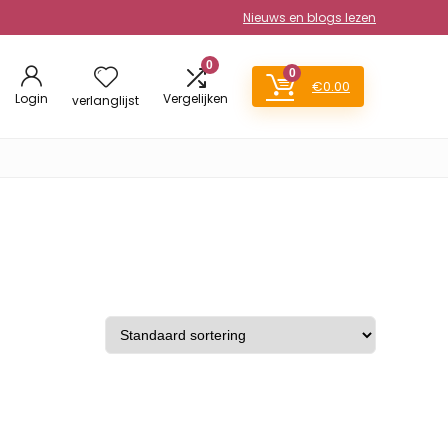
Nieuws en blogs lezen
0
0
€
0.00
Login
Vergelijken
verlanglijst