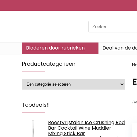
Search
for:
Bladeren door rubrieken
Deal van de d
Productcategorieën
H
‎
He
Topdeals!!
Roestvrijstalen Ice Crushing Rod
Bar Cocktail Wine Muddler
Mixing Stick Bar