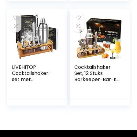
levensmiddelen,
spies-tanden,
barset inclusief
ciseliermes,
geschenkdoos,
vaatwasmachineb
gepolijst roestvrij
estendig
staal
LIVEHITOP
Cocktailshaker
Cocktailshaker-
Set, 12 Stuks
set met
Barkeeper-Bar-Kit
Standaard, 15-
Cocktail Set met
delige Barmanset
Houten Standaard
met 750 ml
– 750 (ml) –
Roestvrijstalen
Roestvrij Staal
Shaker, Cadeauset
Cocktail Mixer Bar
met
Set
Receptenboek
voor Drinken,
Thuis, Bar, Feest