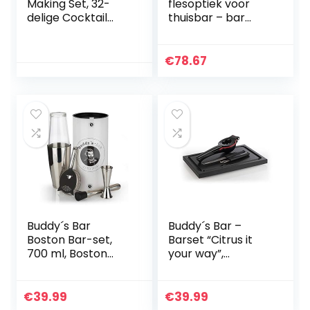
Making Set, 32-
flesoptiek voor
delige Cocktail
thuisbar – bar
Shaker Set: All-in-
butler schot
One Premium
maatbeugel
Barman Kit voor
alcohol sterke
€
78.67
thuis en Bar –
dranken wijn
Barman Mixing
ondersteboven
Barware Set.
drankdispenser
thuisbar garage
man grot (3
flessen
professioneel)
Buddy´s Bar
Buddy´s Bar –
Boston Bar-set,
Barset “Citrus it
700 ml, Boston
your way”,
cocktailshaker,
limoen/citroenper
barmaat, stamper,
s, barsnijplank 20
barzeef, geschikt
cm x 30 cm,
€
39.99
€
39.99
voor
cocktailmes met