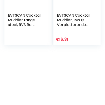
EVTSCAN Cocktail
EVTSCAN Cocktail
Muddler Lange
Muddler, Rvs Ijs
steel, RVS Bar
Verpletterende
Mojito Fruit Mixer
Staaf Mixer
DIY Drink Wijn Bar
Cocktail Muddler
Gereedschap
Bar Keuken
€
16.31
Gereedschap DIY
Bar Tool(L)