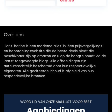
€
10.39
Sap Muddler
Mengen Muddler
Verpletterd Ice
Gereedschap Bar
Bar A /A/Getoond
Levert(18.5cm)
Over ons
Floris-bar.be is een moderne alles-in-één prijsvergelijkings-
en beoordelingswebsite die de beste deals biedt die
beschikbaar zijn op amazon en u op de hoogte houdt via de
laatst toegevoegde blogs. Alle afbeeldingen zijn
auteursrechtelijk beschermd door hun respectievelijke
eigenaren. Alle geciteerde inhoud is afgeleid van hun
respectievelijke bronnen.
WORD LID VAN ONZE MAILLIJST VOOR BEST
Aanbiedingen