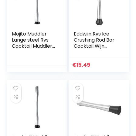
Mojito Muddler
Eddwiin Rvs Ice
Lange steel Rvs
Crushing Rod Bar
Cocktail Muddler
Cocktail Wijn
Mixer Tool voor DIY
Muddler Mixing
Drink Wijn Fruit
Stick Bar
Thuis Bar
Gereedschap(100
€
15.49
A/1V/1%)