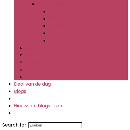
Wijnaccessoires
back
Wijnaccessoiresets
Wijnlabels
Wijnpompen
Wijnrekken
Cocktailzeefjes
Flesopeners
Flessen
Muddlers
Sets barbenodigdheden
Deal van de dag
Blogs
Nieuws en blogs lezen
Search for: