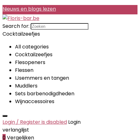
Nieuws en blogs lezen
Search for:
Cocktailzeefjes
All categories
Cocktailzeefjes
Flesopeners
Flessen
IJsemmers en tangen
Muddlers
Sets barbenodigdheden
Wijnaccessoires
Login / Register is disabled
Login
verlanglijst
0
Vergelijken