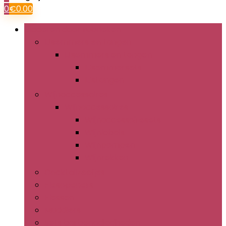
0
€
0.00
Bladeren door rubrieken
IJsemmers en tangen
IJsemmers en tangen
IJsemmersets
IJstangen
Wijnaccessoires
Wijnaccessoires
Wijnaccessoiresets
Wijnlabels
Wijnpompen
Wijnrekken
Cocktailzeefjes
Flesopeners
Flessen
Muddlers
Sets barbenodigdheden