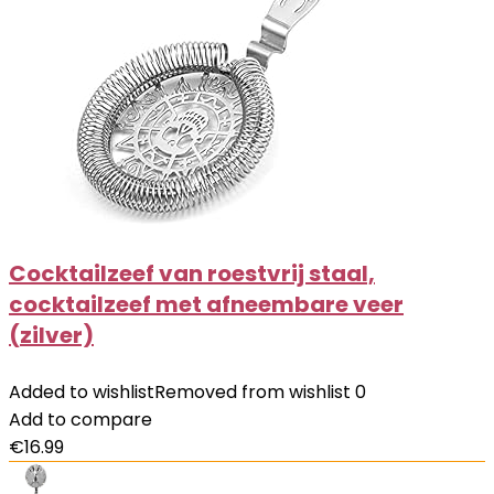
Cocktailzeef van roestvrij staal,
cocktailzeef met afneembare veer
(zilver)
Added to wishlist
Removed from wishlist
0
Add to compare
€
16.99