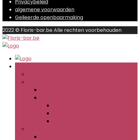
Privacybeleid
algemene voorwaarden
Gelieerde openbaarmaking
2022 © Floris-bar.be Alle rechten voorbehouden
Bladeren door rubrieken
back
IJsemmers en tangen
back
IJsemmers en tangen
back
IJsemmersets
IJstangen
Wijnaccessoires
back