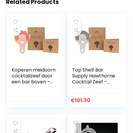
Related Products
Koperen meidoorn
Top Shelf Bar
cocktailzeef door
Supply Hawthorne
een bar boven –
Cocktail Zeef –
Professionele
Roestvrijstalen
Barman zeef met
Zeef voor
een gespiegelde
Professionele
€
101.30
koperen afwerking
Barmannen en
Mixologen Roestvrij
Staal