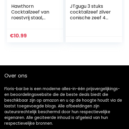
Hawthorn
JTgugu 3 stuks
Cocktailzeef van
cocktailzeef zilver
roestvrij staal,
conische zeef 4
roestbestendig, 10
tanden
x 16 cm
cocktailzeef met
draad lente
€
10.99
cocktail modder
roestvrij staal voor
bar club party
filtering cocktails
thee sap koffie
Over ons
Floris-bar.be is een moderne alles-in-één prijsvergelijkings-
en beoordelingswebsite die de beste deals biedt die
beschikbaar zijn op amazon en u op de hoogte houdt via de
laatst toegevoegde blogs. Alle afbeeldingen zijn
auteursrechtelijk beschermd door hun respectievelijke
eigenaren. Alle geciteerde inhoud is afgeleid van hun
respectievelijke bronnen.