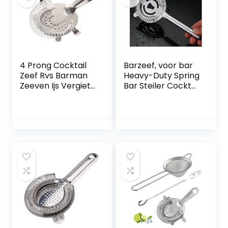
4 Prong Cocktail
Barzeef, voor bar
Zeef Rvs Barman
Heavy-Duty Spring
Zeeven Ijs Vergiet
Bar Steiler Cocktail
Filter Bar
Steiler Bartending
Accessoires
accessoire voor
Gereedschap
huizen voor
restaurants voor
barman