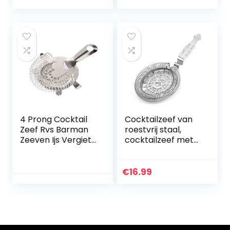
glazen en shakers,
geschikt voor
levensmiddelen en
hoogglans
gepolijst,
vaatwasmachineb
estendig met
afneembare
spiraalveer,
4 Prong Cocktail
Cocktailzeef van
Zeef Rvs Barman
roestvrij staal,
Zeeven Ijs Vergiet
cocktailzeef met
Filter Bar
afneembare veer
Accessoires
(zilver)
Gereedschap
€
16.99