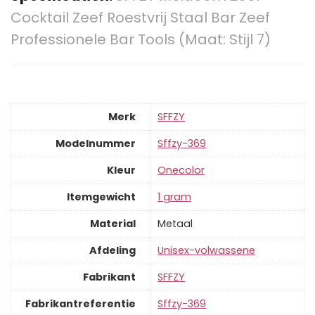
Cocktail Zeef Roestvrij Staal Bar Zeef
Professionele Bar Tools (Maat: Stijl 7)
Merk
‎SFFZY
Modelnummer
‎Sffzy-369
Kleur
‎Onecolor
Itemgewicht
‎1 gram
Material
‎Metaal
Afdeling
‎Unisex-volwassene
Fabrikant
‎SFFZY
Fabrikantreferentie
‎Sffzy-369