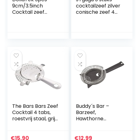
9cm/3.5inch
cocktailzeef zilver
Cocktail zeef
conische zeef 4
roestvrij staal bar
tanden
zeef professionele
cocktailzeef met
zeef met veer –
draad lente
zilver
cocktail modder
roestvrij staal voor
bar club party
filtering cocktails
thee sap koffie
The Bars Bars Zeef
Buddy´s Bar –
Cocktail 4 tabs,
Barzeef,
roestvrij staal, grijs,
Hawthorne
11 x 15 x 2 cm
strainer,
hoogwaardige
zeef voor alle
€
15.90
€
12.99