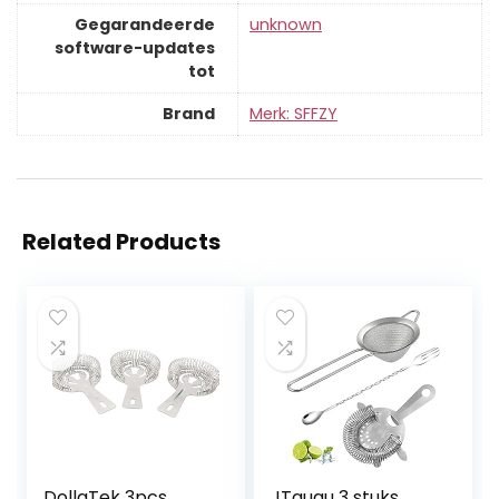
Gegarandeerde
‎unknown
software-updates
tot
Brand
Merk: SFFZY
Related Products
DollaTek 3pcs
JTgugu 3 stuks