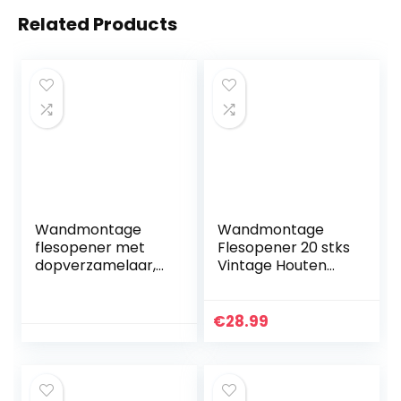
Related Products
Wandmontage
Wandmontage
flesopener met
Flesopener 20 stks
dopverzamelaar,
Vintage Houten
Walnoot houten
Bier Flesopener
flesopener
Retro Bier Soda
basketbal voetbal
Opener
€
28.99
creatieve decor
Wandmontage
voor bar, thuis en
Rustieke
dek terras, cadeau
Kurkentrekker
voor mannen,
met