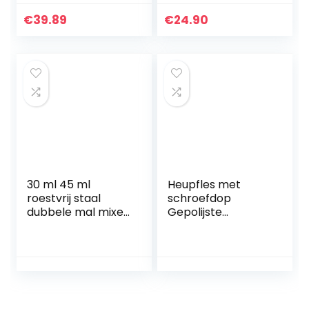
Bar Thuis Bar Sets
Pot Wijn Sake Hip
€
39.89
€
24.90
Flask en Beker Bar
Sets
30 ml 45 ml
Heupfles met
roestvrij staal
schroefdop
dubbele mal mixer
Gepolijste
met gegradueerde
Heupfles 227ml
drank wijn
Flachmann
maatbeker bar
Roestvrijstalen 8oz
mixer accessoires
Whiskyfles
voor bar party
zakformaat
keuken
heupflessen
gereedschap
Draagbaar voor