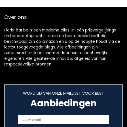
de Opslag van
Whisky/Alcohol
Over ons
voor Klimmen Bar
Party Drinker
Zilver
Floris-bar.be is een moderne alles-in-één prijsvergelijkings-
en beoordelingswebsite die de beste deals biedt die
beschikbaar zijn op amazon en u op de hoogte houdt via de
laatst toegevoegde blogs. Alle afbeeldingen zijn
auteursrechtelijk beschermd door hun respectievelijke
eigenaren. Alle geciteerde inhoud is afgeleid van hun
respectievelijke bronnen.
WORD LID VAN ONZE MAILLIJST VOOR BEST
Aanbiedingen