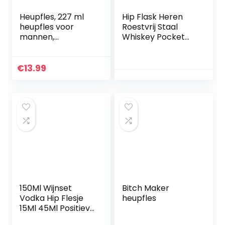
Heupfles, 227 ml
Hip Flask Heren
heupfles voor
Roestvrij Staal
mannen,
Whiskey Pocket
roestvrijstalen
Flask, Draagbare
whiskyfles met
Pocket Heupfles,
trechter en 2
Whiskey Flagon
€
13.99
glazen, draagbare
met Handige
zak, heupfles,
Trechter voor
matzwarte
Klimmen Camping
alcoholfles voor
Barbecue Bar
beste man,
Party Drinker,
geschenken,
Lekbestendig voor
vaderdag, bruiloft,
het Opslaan, Zilver
bar, feest
(8 oz)
150Ml Wijnset
Bitch Maker
Vodka Hip Flesje
heupfles
15Ml 45Ml Positieve
en Negatieve Spirit