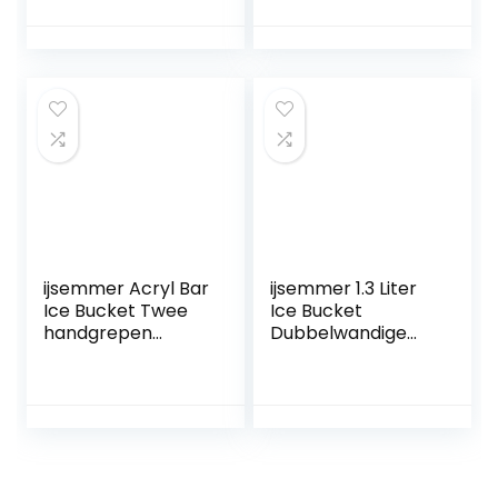
Bucket Wine
Bucket
Bucket Spit Wine
Barrel Container
KTV Club Bar
Supplies
ijsemmer Acryl Bar
ijsemmer 1.3 Liter
Ice Bucket Twee
Ice Bucket
handgrepen
Dubbelwandige
Champagne
Roestvrijstalen
Bucket Wine
Ijsbevroren
Bucket Spit Wine
Emmer Wijnkoeler
Barrel Container
Bar Accessoires
KTV Club Bar
met Tang voor Bar
Supplies
Keuken