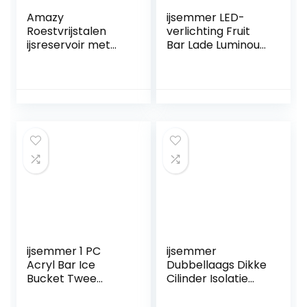
Amazy
ijsemmer LED-
Roestvrijstalen
verlichting Fruit
ijsreservoir met
Bar Lade Luminous
deksel, inclusief
Roll Plastic
tang, ijsschop en
Meubels Bar
zeef – Dubbel
Meubels Bar Ice
geïsoleerde
Bucket
ijsblokjescontainer
met draagbeugel
voor optimaal
gekoelde ijsblokjes
en dranken (1,3
liter)
ijsemmer 1 PC
ijsemmer
Acryl Bar Ice
Dubbellaags Dikke
Bucket Twee
Cilinder Isolatie
handgrepen
Home-Bar
Champagne
Bierwijnkoeler Ice