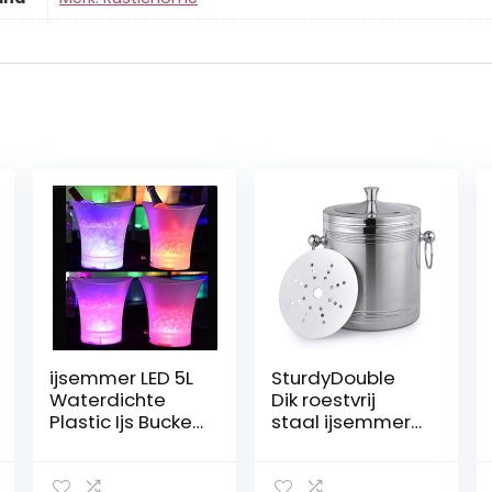
ijsemmer LED 5L
SturdyDouble
Waterdichte
Dik roestvrij
Plastic Ijs Bucket
staal ijsemmer
6 Kleur Bars
Champagne
Nachtclubs LED
Bucket Ijsemmer
Licht Up
Wine Bar Bar