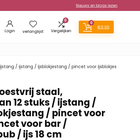
Nieuws en blogs lezen
0
0
€
0.00
Login
Vergelijken
verlanglijst
jstang / ijstang / ijsblokjestang / pincet voor ijsblokjes
estvrij staal,
n 12 stuks / ijstang /
lokjestang / pincet voor
incet voor bar /
ub / ijs 18 cm