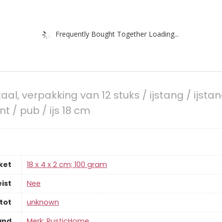
Frequently Bought Together Loading...
taal, verpakking van 12 stuks / ijstang / ijsta
nt / pub / ijs 18 cm
ket
‎18 x 4 x 2 cm; 100 gram
ist
‎Nee
tot
‎unknown
and
Merk: RusticHome