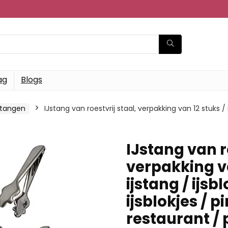
ag
Blogs
stangen
IJstang van roestvrij staal, verpakking van 12 stuks / i
IJstang van ro
verpakking va
ijstang / ijsb
ijsblokjes / p
restaurant / p