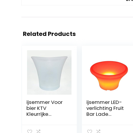
Related Products
ijsemmer Voor
ijsemmer LED-
bier KTV
verlichting Fruit
Kleurrijke
Bar Lade
verloopijsemme
Luminous Roll
r Plastic
Plastic Meubels
Luminous Bar
Bar Meubels Bar