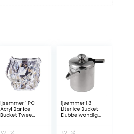
ijsemmer 1 PC
ijsemmer 1.3
Acryl Bar Ice
Liter Ice Bucket
Bucket Twee
Dubbelwandige
handgrepen
Roestvrijstalen
Champagne
Ijsbevroren
Bucket Wine
Emmer