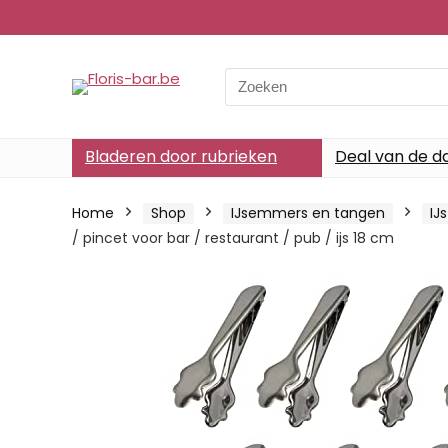
Search
for:
Bladeren door rubrieken
Deal van de d
Home
Shop
IJsemmers en tangen
IJ
/ pincet voor bar / restaurant / pub / ijs 18 cm